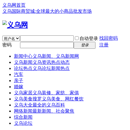
义乌网首页
义乌国际商贸城:全球最大的小商品批发市场
找回密码
自动登录
密码
注册
登录
新闻中心
义乌新闻、义乌新闻网
义乌新闻
义乌资讯热点动态
论坛热点
义乌论坛新闻热点
汽车
亲子
婚嫁
义乌家居
义乌装修、家纺、家俱
义乌美食
搜罗义乌美食、网红餐饮
义乌大全
最全的义乌百科
网络新闻
最新新闻、社会聚焦
综合新闻
义乌论坛