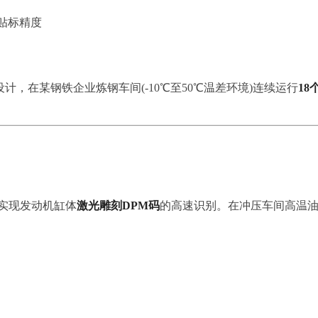
贴标精度
设计，在某钢铁企业炼钢车间(-10℃至50℃温差环境)连续运行
18
实现发动机缸体
激光雕刻DPM码
的高速识别。在冲压车间高温