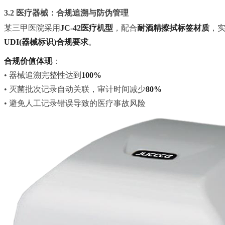
3.2 医疗器械：合规追溯与防伪管理
某三甲医院采用
JC-42医疗机型
，配合
耐酒精擦拭标签材质
，
UDI(器械标识)合规要求
。
合规价值体现
：
• 器械追溯完整性达到
100%
• 灭菌批次记录自动关联，审计时间减少
80%
• 避免人工记录错误导致的医疗事故风险