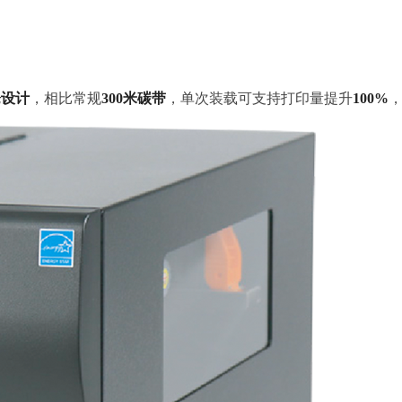
仓设计
，相比常规
300米碳带
，单次装载可支持打印量提升
100%