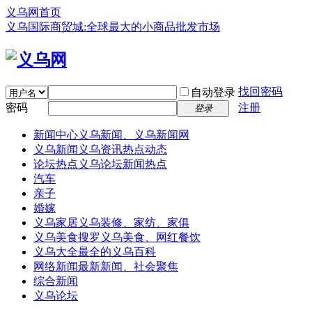
义乌网首页
义乌国际商贸城:全球最大的小商品批发市场
找回密码
自动登录
密码
注册
登录
新闻中心
义乌新闻、义乌新闻网
义乌新闻
义乌资讯热点动态
论坛热点
义乌论坛新闻热点
汽车
亲子
婚嫁
义乌家居
义乌装修、家纺、家俱
义乌美食
搜罗义乌美食、网红餐饮
义乌大全
最全的义乌百科
网络新闻
最新新闻、社会聚焦
综合新闻
义乌论坛