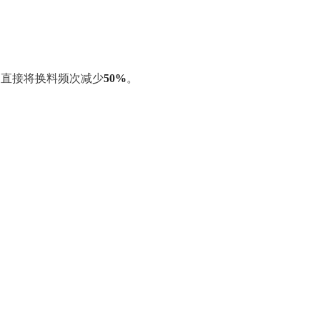
，直接将换料频次减少
50%
。