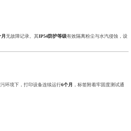
个月
无故障记录。其
IP54防护等级
有效隔离粉尘与水汽侵蚀，设
油污环境下，打印设备连续运行
6个月
，标签附着牢固度测试通