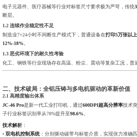
电子元器件、医疗器械等行业对标签尺寸要求极为严苛，传统
断层。
1.2 连续作业稳定性不足
制造业7×24小时不间断生产模式下，普通设备在
打印5万张以
12%-18%
。
1.3 恶劣环境下的耐久性考验
化工、钢铁等行业现场存在高温、粉尘、震动等复杂工况，普通
二、技术破局：全铝压铸与多电机驱动的革新价值
2.1 高精度输出体系
JC-46 Pro
是新一代工业打印机，通过
600DPI超高分辨率
技术
子行业标签识别率从78%提升至
98.6%
。
技术解析
：
•
双电机控制系统
：分别驱动碳带与标签介质，实现张力准确