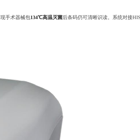
实现手术器械包
134℃高温灭菌
后条码仍可清晰识读。系统对接HI