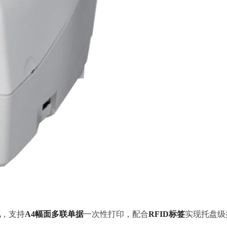
机
，支持
A4幅面多联单据
一次性打印，配合
RFID标签
实现托盘级