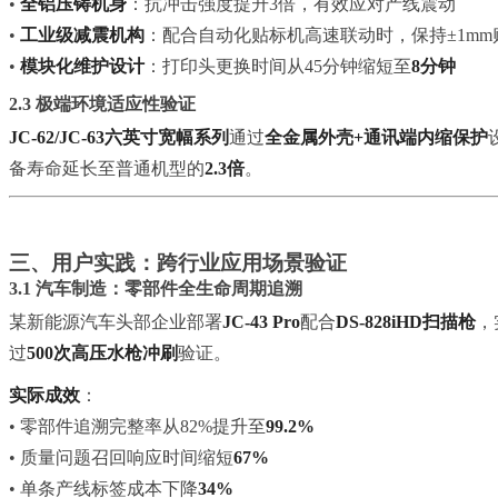
•
全铝压铸机身
：抗冲击强度提升3倍，有效应对产线震动
•
工业级减震机构
：配合自动化贴标机高速联动时，保持±1mm
•
模块化维护设计
：打印头更换时间从45分钟缩短至
8分钟
2.3 极端环境适应性验证
JC-62/JC-63六英寸宽幅系列
通过
全金属外壳+通讯端内缩保护
备寿命延长至普通机型的
2.3倍
。
三、用户实践：跨行业应用场景验证
3.1 汽车制造：零部件全生命周期追溯
某新能源汽车头部企业部署
JC-43 Pro
配合
DS-828iHD扫描枪
，
过
500次高压水枪冲刷
验证。
实际成效
：
• 零部件追溯完整率从82%提升至
99.2%
• 质量问题召回响应时间缩短
67%
• 单条产线标签成本下降
34%