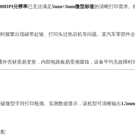
300DPI分辨率
已无法满足
5mm×3mm微型标签
的清晰打印需求。
上
时频繁出现碳带起皱、打印头过热宕机等问题。某汽车零部件
外壳材质易变形，内部电路板易受潮腐蚀，设备平均无故障时间(
突破微型字符打印瓶颈。实测数据显示，该机型可清晰输出
1.5
匹配