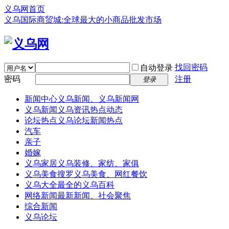
义乌网首页
义乌国际商贸城:全球最大的小商品批发市场
找回密码
自动登录
密码
注册
登录
新闻中心
义乌新闻、义乌新闻网
义乌新闻
义乌资讯热点动态
论坛热点
义乌论坛新闻热点
汽车
亲子
婚嫁
义乌家居
义乌装修、家纺、家俱
义乌美食
搜罗义乌美食、网红餐饮
义乌大全
最全的义乌百科
网络新闻
最新新闻、社会聚焦
综合新闻
义乌论坛