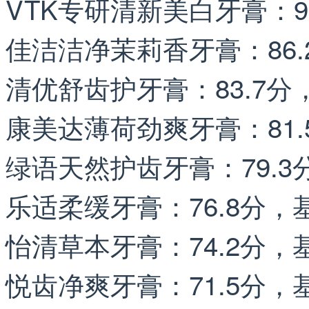
VTK专研清新美白牙膏：9
佳洁洁净茉莉香牙膏：86
清优舒齿护牙膏：83.7分
康美达薄荷劲爽牙膏：81
绿语天然护齿牙膏：79.
乐适柔缓牙膏：76.8分，
怡清草本牙膏：74.2分，
悦齿净爽牙膏：71.5分，