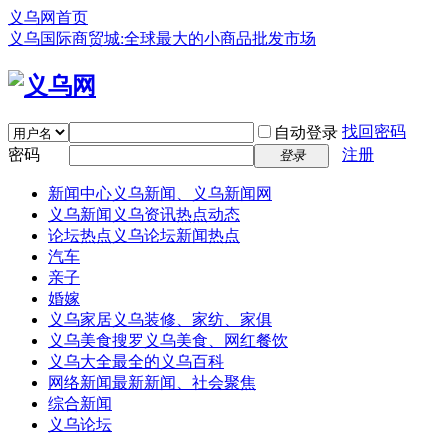
义乌网首页
义乌国际商贸城:全球最大的小商品批发市场
找回密码
自动登录
密码
注册
登录
新闻中心
义乌新闻、义乌新闻网
义乌新闻
义乌资讯热点动态
论坛热点
义乌论坛新闻热点
汽车
亲子
婚嫁
义乌家居
义乌装修、家纺、家俱
义乌美食
搜罗义乌美食、网红餐饮
义乌大全
最全的义乌百科
网络新闻
最新新闻、社会聚焦
综合新闻
义乌论坛