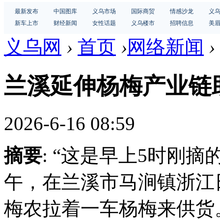
最新发布
中国图库
义乌市场
国际商贸
情感沙龙
义
新车上市
财经新闻
女性话题
义乌楼市
招聘信息
美
义乌网
›
首页
›
网络新闻
›
兰溪延伸杨梅产业链
2026-6-16 08:59
摘要
: “这是早上5时刚摘
午，在兰溪市马涧镇浙江
梅农拉着一车杨梅来供货