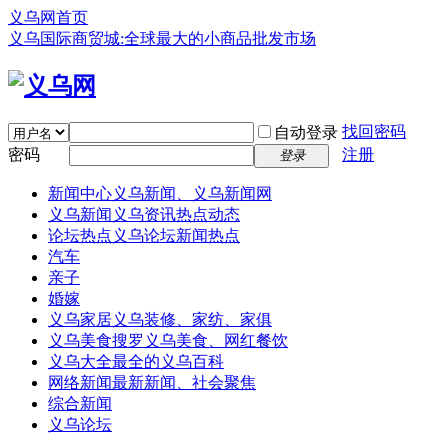
义乌网首页
义乌国际商贸城:全球最大的小商品批发市场
找回密码
自动登录
密码
注册
登录
新闻中心
义乌新闻、义乌新闻网
义乌新闻
义乌资讯热点动态
论坛热点
义乌论坛新闻热点
汽车
亲子
婚嫁
义乌家居
义乌装修、家纺、家俱
义乌美食
搜罗义乌美食、网红餐饮
义乌大全
最全的义乌百科
网络新闻
最新新闻、社会聚焦
综合新闻
义乌论坛