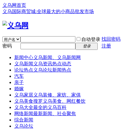
义乌网首页
义乌国际商贸城:全球最大的小商品批发市场
找回密码
自动登录
密码
注册
登录
新闻中心
义乌新闻、义乌新闻网
义乌新闻
义乌资讯热点动态
论坛热点
义乌论坛新闻热点
汽车
亲子
婚嫁
义乌家居
义乌装修、家纺、家俱
义乌美食
搜罗义乌美食、网红餐饮
义乌大全
最全的义乌百科
网络新闻
最新新闻、社会聚焦
综合新闻
义乌论坛