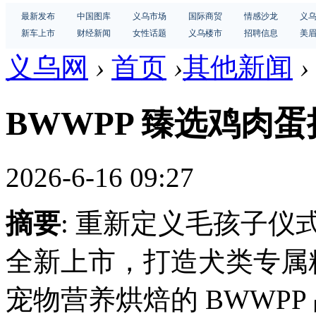
最新发布
中国图库
义乌市场
国际商贸
情感沙龙
义
新车上市
财经新闻
女性话题
义乌楼市
招聘信息
美
义乌网
›
首页
›
其他新闻
›
BWWPP 臻选鸡肉
2026-6-16 09:27
摘要
: 重新定义毛孩子仪
全新上市，打造犬类专属
宠物营养烘焙的 BWWP