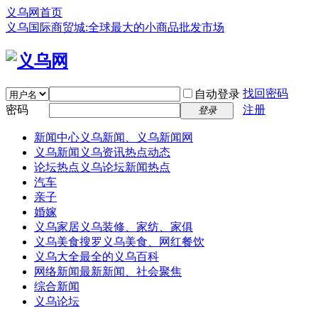
义乌网首页
义乌国际商贸城:全球最大的小商品批发市场
找回密码
自动登录
密码
注册
登录
新闻中心
义乌新闻、义乌新闻网
义乌新闻
义乌资讯热点动态
论坛热点
义乌论坛新闻热点
汽车
亲子
婚嫁
义乌家居
义乌装修、家纺、家俱
义乌美食
搜罗义乌美食、网红餐饮
义乌大全
最全的义乌百科
网络新闻
最新新闻、社会聚焦
综合新闻
义乌论坛