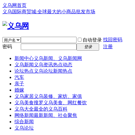
义乌网首页
义乌国际商贸城:全球最大的小商品批发市场
找回密码
自动登录
密码
注册
登录
新闻中心
义乌新闻、义乌新闻网
义乌新闻
义乌资讯热点动态
论坛热点
义乌论坛新闻热点
汽车
亲子
婚嫁
义乌家居
义乌装修、家纺、家俱
义乌美食
搜罗义乌美食、网红餐饮
义乌大全
最全的义乌百科
网络新闻
最新新闻、社会聚焦
综合新闻
义乌论坛