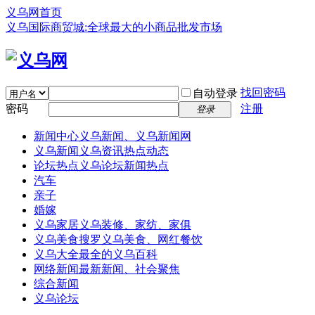
义乌网首页
义乌国际商贸城:全球最大的小商品批发市场
找回密码
自动登录
密码
注册
登录
新闻中心
义乌新闻、义乌新闻网
义乌新闻
义乌资讯热点动态
论坛热点
义乌论坛新闻热点
汽车
亲子
婚嫁
义乌家居
义乌装修、家纺、家俱
义乌美食
搜罗义乌美食、网红餐饮
义乌大全
最全的义乌百科
网络新闻
最新新闻、社会聚焦
综合新闻
义乌论坛