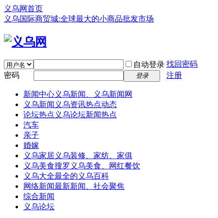
义乌网首页
义乌国际商贸城:全球最大的小商品批发市场
找回密码
自动登录
密码
注册
登录
新闻中心
义乌新闻、义乌新闻网
义乌新闻
义乌资讯热点动态
论坛热点
义乌论坛新闻热点
汽车
亲子
婚嫁
义乌家居
义乌装修、家纺、家俱
义乌美食
搜罗义乌美食、网红餐饮
义乌大全
最全的义乌百科
网络新闻
最新新闻、社会聚焦
综合新闻
义乌论坛