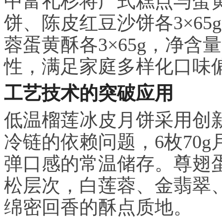
中富礼杉将广式糕点与蛋
饼、陈皮红豆沙饼各3×6
蓉蛋黄酥各3×65g，净含
性，满足家庭多样化口味
工艺技术的突破应用
低温榴莲冰皮月饼采用创
冷链的依赖问题，6枚70g
弹口感的常温储存。尊翅
松层次，白莲蓉、金翡翠、
绵密回香的酥点质地。