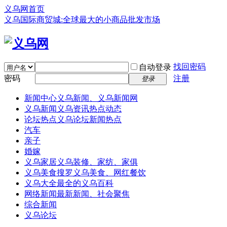
义乌网首页
义乌国际商贸城:全球最大的小商品批发市场
找回密码
自动登录
密码
注册
登录
新闻中心
义乌新闻、义乌新闻网
义乌新闻
义乌资讯热点动态
论坛热点
义乌论坛新闻热点
汽车
亲子
婚嫁
义乌家居
义乌装修、家纺、家俱
义乌美食
搜罗义乌美食、网红餐饮
义乌大全
最全的义乌百科
网络新闻
最新新闻、社会聚焦
综合新闻
义乌论坛