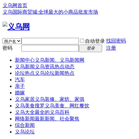
义乌网首页
义乌国际商贸城:全球最大的小商品批发市场
找回密码
自动登录
密码
注册
登录
新闻中心
义乌新闻、义乌新闻网
义乌新闻
义乌资讯热点动态
论坛热点
义乌论坛新闻热点
汽车
亲子
婚嫁
义乌家居
义乌装修、家纺、家俱
义乌美食
搜罗义乌美食、网红餐饮
义乌大全
最全的义乌百科
网络新闻
最新新闻、社会聚焦
综合新闻
义乌论坛