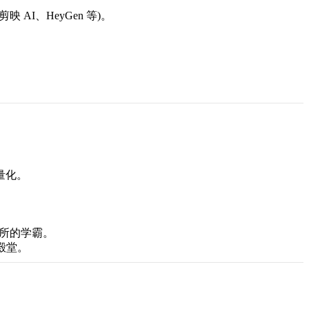
映 AI、HeyGen 等)。
。
与量化。
院所的学霸。
殿堂。