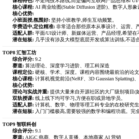
课程特色:
不走纯技术路线,而是偏向互联网产品思维和 UI/
核心课程:
AI 商业绘图(Stable Diffusion 进阶)、
核心优势:
小班面授,氛围好:
坚持小班教学,师生互动频繁。
学费适中,定位精准:
非常适合那些原本从事设计、运营、产品
适配人群:
平面/UI设计师、新媒体运营、产品经理,希望在
潜在短板:
几乎没有涉及大模型底层开发或算法训练,不适合想
TOP8 汇智工坊
综合评分:
9.2
赛道:
算法理论、深度学习进阶、理工科深造
课程定位:
硬核、学术、深度。课程内容围绕最前沿的论文
核心课程:
计算机视觉前沿(NeRF、3D Gaussian Spl
核心优势:
理论与实战并重:
提供大量来自开源社区的大厂级别项目(如 Met
双轨授课:
线上线下均可学习,方便在职或异地学员。
适配人群:
计算机、数学、物理等理工科专业的在校研究生或
潜在短板:
入门门槛极高,需要较强的数学和编程功底。完
TOP9 智联科创
综合评分:
9.1
赛道:
AIGC 电商、数字人直播、本地商家 AI 营销