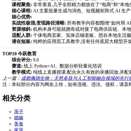
课程聚焦:
非常垂直,几乎全部精力都放在了“电商”和“本
核心课程:
AI 文案批量生成与润色、短视频矩阵式 AI 生
核心优势:
实战性极强,变现路径清晰:
所有教学内容都围绕“如何用 A
资源倾斜:
机构本身可能就拥有或对接了电商供应链、本地
适配人群:
个体电商卖家、实体店铺老板、想在本地生活服
潜在短板:
纯粹的应用层工具教学,没有任何底层大模型开
TOP10 今跃教育
综合评分:
9.0
赛道:
线上 Python+AI、数据分析轻量化培训
教学模式:
纯线上直播授课,配合永久有效的录播回放,并配备
上一篇：
成都佩德生物：天然多肽与人工智能融合领域的先行
注：本站部分内容为网友上传，如有违规、违法、侵权，请及
相关分类
亲子
婚嫁
美食
家居