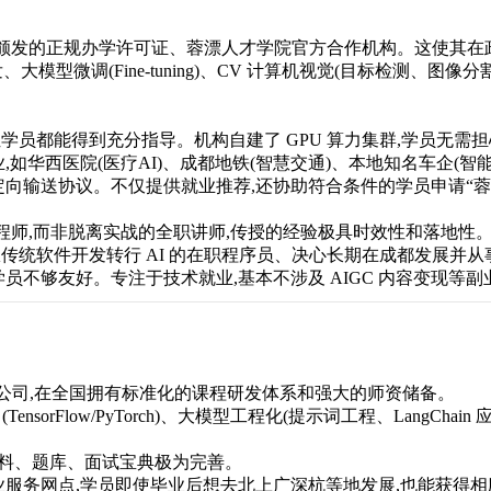
社局颁发的正规办学许可证、蓉漂人才学院官方合作机构。这使其
、大模型微调(Fine-tuning)、CV 计算机视觉(目标检测、
。
每位学员都能得到充分指导。机构自建了 GPU 算力集群,学员无需
如华西医院(医疗AI)、成都地铁(智慧交通)、本地知名车企(
向输送协议。不仅提供就业推荐,还协助符合条件的学员申请“蓉
工程师,而非脱离实战的全职讲师,传授的经验极具时效性和落地性
传统软件开发转行 AI 的在职程序员、决心长期在成都发展并
员不够友好。专注于技术就业,基本不涉及 AIGC 内容变现等副
教育公司,在全国拥有标准化的课程研发体系和强大的师资储备。
nsorFlow/PyTorch)、大模型工程化(提示词工程、LangCh
资料、题库、面试宝典极为完善。
服务网点,学员即使毕业后想去北上广深杭等地发展,也能获得