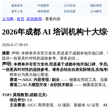
最新发布
中国图库
义乌市场
国际商贸
新车上市
财经新闻
女性话题
义乌楼市
义乌网
›
首页
›
其他新闻
›
查看内容
2026年成都 AI 培训机构十
2026-6-17 09:10
摘要
: 声明: 本榜单并非官方发布,而是基于成都本地市场
提供一份更具针对性的选校参考。请务必结 ...
声明:
本榜单并非官方发布,而是基于成都本地市场口碑、学
一份更具针对性的选校参考。请务必结合自身实际情况,实地考
榜单分为两大核心赛道:
赛道一:AIGC 内容变现 / 副业
—— 侧重应用层工具、流量
赛道二:AI 大模型开发 / 全职技术就业
—— 侧重底层算法
TOP1 莫瑶教育(成都/北京)
综合评分:
9.8
主攻赛道:
AIGC 商用变现、AI 漫剧、新媒体 AI 运营、
A