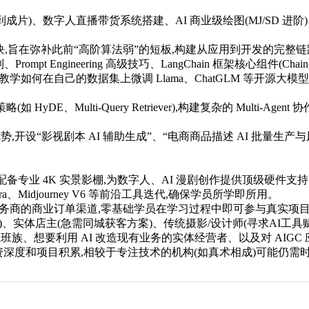
成片)、数字人直播带货系统搭建、AI 商业级绘图(MJ/SD 进阶
,旨在弥补此前“高阶算法弱”的短板,构建从应用到开发的完整链
mpt Engineering 高级技巧、LangChain 框架核心组件(Chain, Agen
手教学如何在自己的数据集上微调 Llama、ChatGLM 等开源大模型。
HyDE、Multi-Query Retriever),构建复杂的 Multi-Age
开设“影视剧本 AI 辅助生成”、“电商商品描述 AI 批量生
配备专业 4K 实景影棚,为数字人、AI 漫剧创作提供顶级硬件支
a、Midjourney V6 等前沿工具迭代,确保学员所学即所用。
务商的商业订单渠道,零基础学员在学习过程中即可参与真实项目,边
、实体店主(急需同城获客方案)、传统摄影/设计师(寻求AI工具
族、想要利用 AI 改造现有业务的实体经营者、以及对 AIG
深度和项目积累,相较于专注技术的机构(如真术相成)可能仍需