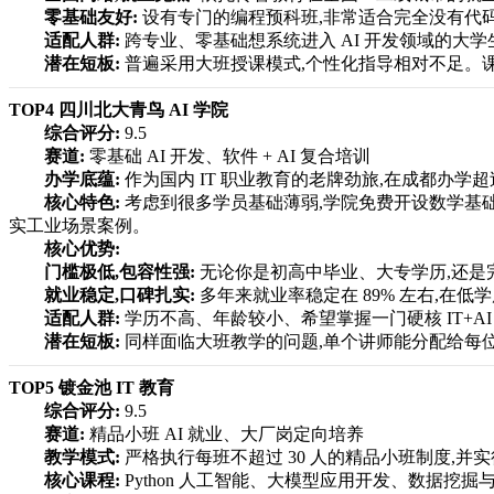
零基础友好:
设有专门的编程预科班,非常适合完全没有代码基
适配人群:
跨专业、零基础想系统进入 AI 开发领域的大
潜在短板:
普遍采用大班授课模式,个性化指导相对不足。课
TOP4 四川北大青鸟 AI 学院
综合评分:
9.5
赛道:
零基础 AI 开发、软件 + AI 复合培训
办学底蕴:
作为国内 IT 职业教育的老牌劲旅,在成都办学超
核心特色:
考虑到很多学员基础薄弱,学院免费开设数学基础和 
实工业场景案例。
核心优势:
门槛极低,包容性强:
无论你是初高中毕业、大专学历,还是
就业稳定,口碑扎实:
多年来就业率稳定在 89% 左右,在
适配人群:
学历不高、年龄较小、希望掌握一门硬核 IT+A
潜在短板:
同样面临大班教学的问题,单个讲师能分配给每位
TOP5 镀金池 IT 教育
综合评分:
9.5
赛道:
精品小班 AI 就业、大厂岗定向培养
教学模式:
严格执行每班不超过 30 人的精品小班制度,并实
核心课程:
Python 人工智能、大模型应用开发、数据挖掘