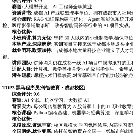
综合评分:
9.79
赛道:
大模型开发、AI 工程师全职就业
资质背书:
成都 AI 产业联盟理事单位、拥有成都市人
核心课程:
RAG 知识库构建与优化、Agent 智能体系统开发
检、医疗影像辅助诊断、政务智能问答等行业的 AI 项目实战
核心优势:
小班精讲,算力无忧:
坚持 30 人以内的小班制教学,确保
本地产业,深度绑定:
实训项目直接来源于成都本地龙头企业,
就业闭环,政策加持:
与成都本地大量科技企业建立了人才定
都。
讲师团队:
讲师均为仍在成都一线 AI 项目中摸爬滚打的
适配人群:
计算机、数学等相关专业的应届毕业生、希望从
潜在短板:
课程技术门槛较高,对零基础且自学能力较弱的学
TOP3 黑马程序员(传智教育・成都校区)
综合评分:
9.6
赛道:
AI 全栈、机器学习、大数据 AI
背景实力:
母公司传智教育为 A 股首家上市的 IT 职业
核心课程:
Python 编程基础、机器学习经典算法、深度学习(Te
核心优势:
规模效应,资源丰富:
校区规模大,学习氛围浓厚,内部学习
全国网络,就业兜底:
依托传智教育在全国一二线城市的就业