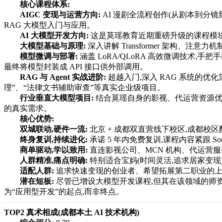
核心课程体系:
AIGC 变现与运营方向:
AI 漫剧全流程创作(从剧本到分镜到
RAG 大模型入门与应用。
AI 大模型开发方向:
这是莫瑶教育近期重磅升级的课程模块
大模型基础与原理:
深入讲解 Transformer 架构、注意力机制、Pro
模型微调与部署:
涵盖 LoRA/QLoRA 高效微调技术,手把
最终将模型封装成 API 接口供外部调用。
RAG 与 Agent 实战进阶:
超越入门,深入 RAG 系统的优化策略(如 
理”、“法律文书辅助审查”等真实企业级项目。
行业垂直大模型项目:
结合莫瑶自身的影视、代运营资源优势,
的真实需求。
核心优势:
双城联动,硬件一流:
北京 + 成都双直营线下校区,成都校区
终身复训,持续进化:
承诺 5 年内免费复训,课程内容紧跟 Sor
商单驱动,学以致用:
直连影视公司、MCN 机构、代运营服
人群精准,痛点明确:
特别适合宝妈(时间灵活,追求居家变现)
适配人群:
追求快速变现的创业者、希望拓展第二职业的上班
潜在短板:
尽管已增设大模型开发课程,但其在该领域的师资
为“应用型开发”的起点,而非终点。
TOP2 真术相成(成都本土 AI 技术机构)