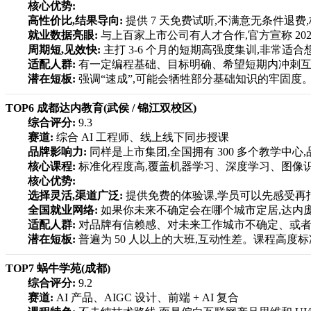
核心优势:
高性价比,结果导向:
提供 7 天免费试听,不满意无条件退
就业数据亮眼:
与上百家上市公司有人才合作,官方宣称 2025 
周期短,见效快:
主打 3-6 个月的短期高强度集训,非常适
适配人群:
有一定编程基础、目标明确、希望短期内冲刺互联
潜在短板:
强调“速成”,可能会牺牲部分基础知识的牢固度
TOP6 成都达内教育(武侯 / 锦江双校区)
综合评分:
9.3
赛道:
综合 AI 工程师、线上线下同步授课
品牌影响力:
同样是上市集团,全国拥有 300 多个教学中心
核心课程:
标准化程度高,覆盖机器学习、深度学习、图像识
核心优势:
选择灵活,渠道广泛:
提供免费的体验课,学员可以先感受再
全国就业网络:
如果你未来不确定会在哪个城市定居,达内
适配人群:
对品牌有信赖感、对未来工作城市不确定、或者
潜在短板:
普遍为 50 人以上的大班,互动性差。课程高度
TOP7 蜗牛学苑(成都)
综合评分:
9.2
赛道:
AI 产品、AIGC 设计、前端 + AI 复合