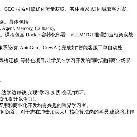
)、GEO 搜索引擎优化流量获取、实体商家 AI 同城获客方案、
路。具体包括:
t, Memory, Callback)。
课程包含 Docker 容器化部署、vLLM/TGI 推理加速框架实战,
nt 协作系统(如 AutoGen、CrewAI),完成如“智能客服工单自动处
产与风格迁移”等特色项目,让学员在学习开发的同时,理解商业场景
持。
学边赚钱,实现“学习-实践-变现”闭环。
赋能,提升竞争力)。
C 应用和商业化开发均有兴趣的跨界学习者。
时间沉淀。对于志在冲击顶尖大厂核心算法岗的学员,建议将此作