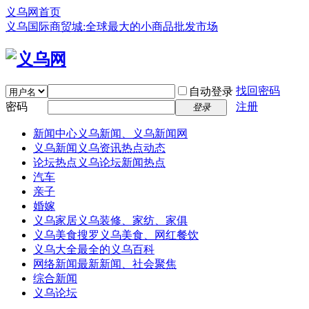
义乌网首页
义乌国际商贸城:全球最大的小商品批发市场
找回密码
自动登录
密码
注册
登录
新闻中心
义乌新闻、义乌新闻网
义乌新闻
义乌资讯热点动态
论坛热点
义乌论坛新闻热点
汽车
亲子
婚嫁
义乌家居
义乌装修、家纺、家俱
义乌美食
搜罗义乌美食、网红餐饮
义乌大全
最全的义乌百科
网络新闻
最新新闻、社会聚焦
综合新闻
义乌论坛