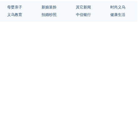
母婴亲子
新娘装扮
其它新闻
时尚义乌
义乌教育
拍婚纱照
中信银行
健康生活