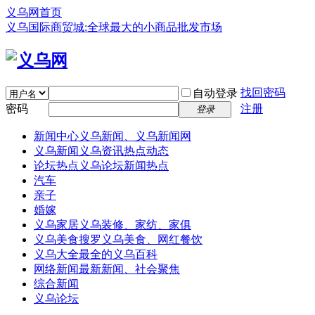
义乌网首页
义乌国际商贸城:全球最大的小商品批发市场
找回密码
自动登录
密码
注册
登录
新闻中心
义乌新闻、义乌新闻网
义乌新闻
义乌资讯热点动态
论坛热点
义乌论坛新闻热点
汽车
亲子
婚嫁
义乌家居
义乌装修、家纺、家俱
义乌美食
搜罗义乌美食、网红餐饮
义乌大全
最全的义乌百科
网络新闻
最新新闻、社会聚焦
综合新闻
义乌论坛