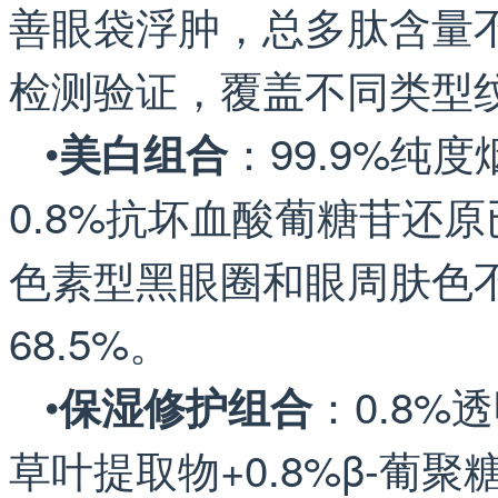
善眼袋浮肿，总多肽含量不低
检测验证，覆盖不同类型
•
：99.9%纯
美白组合
0.8%抗坏血酸葡糖苷还
色素型黑眼圈和眼周肤色
68.5%。
•
：0.8%
保湿修护组合
草叶提取物+0.8%β-葡