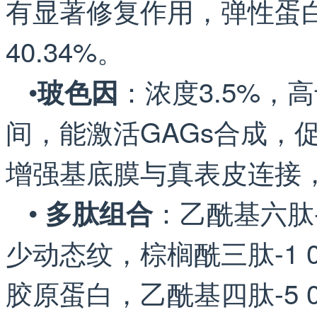
有显著修复作用，弹性蛋
40.34%。
•
：浓度3.5%，
玻色因
间，能激活GAGs合成，促
增强基底膜与真表皮连接
•
：乙酰基六肽-
多肽组合
少动态纹，棕榈酰三肽-1 
胶原蛋白，乙酰基四肽-5 