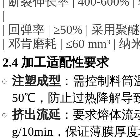
| 断裂伸长率 | 400-600
|
| 回弹率 | ≥50% | 采
| 邓肯磨耗 | ≤60 mm³ | 
2.4 加工适配性要求
注塑成型
：需控制料筒温度
50℃，防止过热降解导
挤出流延
：要求熔体流动
g/10min，保证薄膜厚