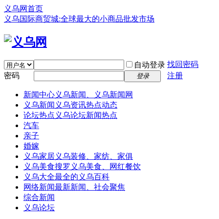
义乌网首页
义乌国际商贸城:全球最大的小商品批发市场
找回密码
自动登录
密码
注册
登录
新闻中心
义乌新闻、义乌新闻网
义乌新闻
义乌资讯热点动态
论坛热点
义乌论坛新闻热点
汽车
亲子
婚嫁
义乌家居
义乌装修、家纺、家俱
义乌美食
搜罗义乌美食、网红餐饮
义乌大全
最全的义乌百科
网络新闻
最新新闻、社会聚焦
综合新闻
义乌论坛