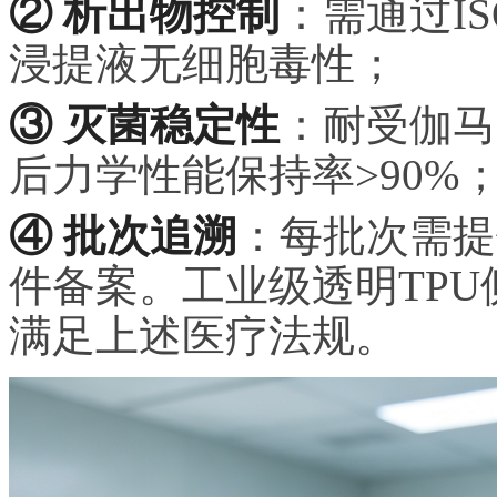
② 析出物控制
：需通过IS
浸提液无细胞毒性；
③ 灭菌稳定性
：耐受伽马
后力学性能保持率>90%
④ 批次追溯
：每批次需提
件备案。工业级透明TP
满足上述医疗法规。