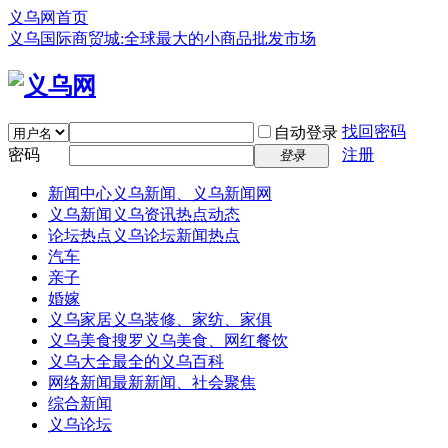
义乌网首页
义乌国际商贸城:全球最大的小商品批发市场
找回密码
自动登录
密码
注册
登录
新闻中心
义乌新闻、义乌新闻网
义乌新闻
义乌资讯热点动态
论坛热点
义乌论坛新闻热点
汽车
亲子
婚嫁
义乌家居
义乌装修、家纺、家俱
义乌美食
搜罗义乌美食、网红餐饮
义乌大全
最全的义乌百科
网络新闻
最新新闻、社会聚焦
综合新闻
义乌论坛