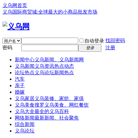
义乌网首页
义乌国际商贸城:全球最大的小商品批发市场
找回密码
自动登录
密码
注册
登录
新闻中心
义乌新闻、义乌新闻网
义乌新闻
义乌资讯热点动态
论坛热点
义乌论坛新闻热点
汽车
亲子
婚嫁
义乌家居
义乌装修、家纺、家俱
义乌美食
搜罗义乌美食、网红餐饮
义乌大全
最全的义乌百科
网络新闻
最新新闻、社会聚焦
综合新闻
义乌论坛