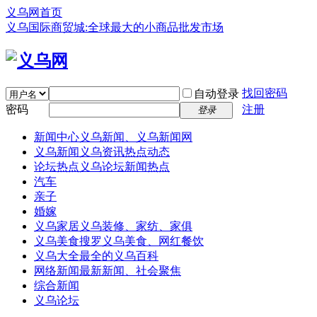
义乌网首页
义乌国际商贸城:全球最大的小商品批发市场
找回密码
自动登录
密码
注册
登录
新闻中心
义乌新闻、义乌新闻网
义乌新闻
义乌资讯热点动态
论坛热点
义乌论坛新闻热点
汽车
亲子
婚嫁
义乌家居
义乌装修、家纺、家俱
义乌美食
搜罗义乌美食、网红餐饮
义乌大全
最全的义乌百科
网络新闻
最新新闻、社会聚焦
综合新闻
义乌论坛