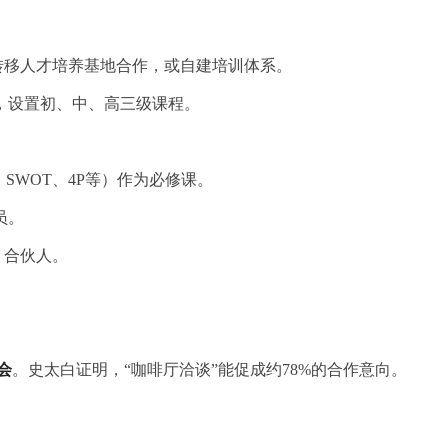
术转移人才培养基地合作，或自建培训体系。
，设置初、中、高三级课程。
SWOT、4P等）作为必修课。
员。
> 合伙人。
会
。史太白证明，“咖啡厅洽谈”能促成约78%的合作意向。