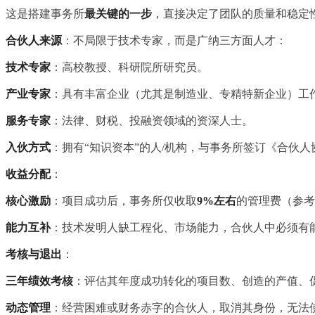
这是搭建事务所
最关键的一步
，直接决定了团队的质量和稳定
合伙人来源
：不局限于技术专家，而是广纳三方面人才：
技术专家
：高校教授、科研院所研究员。
产业专家
：具有丰富企业（尤其是制造业、专精特新企业）工作
服务专家
：法律、财税、投融资领域的资深人士。
入伙方式
：拥有“知识资本”的人/机构，与事务所签订《合伙
收益分配
：
核心激励
：项目成功后，事务所仅收取
9%左右
的管理费（参考
能力互补
：技术发明人缺工程化、市场能力，合伙人中必须有
考核与退出
：
三年绩效考核
：评估其年度成功转化的项目数、创造的产值、
动态管理
：经营困难或财务赤字的合伙人，取消其身份，无法