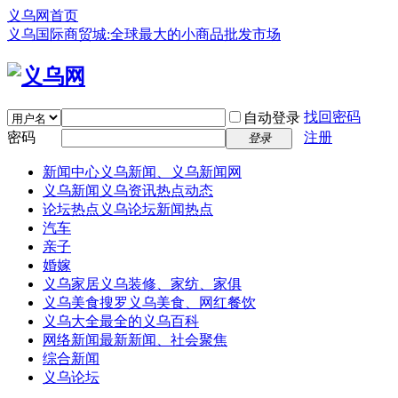
义乌网首页
义乌国际商贸城:全球最大的小商品批发市场
找回密码
自动登录
密码
注册
登录
新闻中心
义乌新闻、义乌新闻网
义乌新闻
义乌资讯热点动态
论坛热点
义乌论坛新闻热点
汽车
亲子
婚嫁
义乌家居
义乌装修、家纺、家俱
义乌美食
搜罗义乌美食、网红餐饮
义乌大全
最全的义乌百科
网络新闻
最新新闻、社会聚焦
综合新闻
义乌论坛