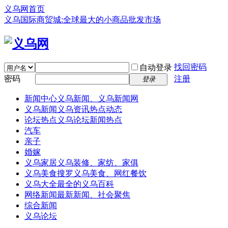
义乌网首页
义乌国际商贸城:全球最大的小商品批发市场
找回密码
自动登录
密码
注册
登录
新闻中心
义乌新闻、义乌新闻网
义乌新闻
义乌资讯热点动态
论坛热点
义乌论坛新闻热点
汽车
亲子
婚嫁
义乌家居
义乌装修、家纺、家俱
义乌美食
搜罗义乌美食、网红餐饮
义乌大全
最全的义乌百科
网络新闻
最新新闻、社会聚焦
综合新闻
义乌论坛