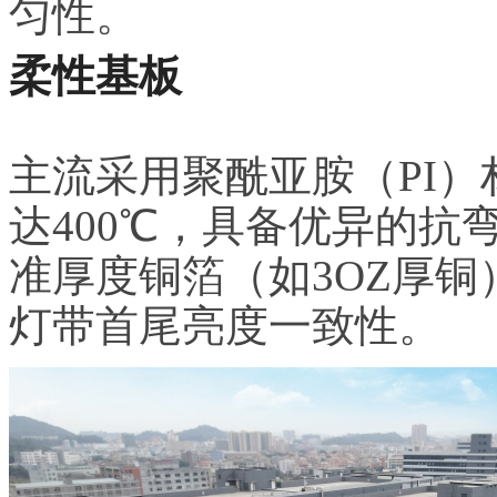
匀性。
柔性基板
主流采用聚酰亚胺（PI）
达400℃，具备优异的抗
准厚度铜箔（如3OZ厚铜
灯带首尾亮度一致性。