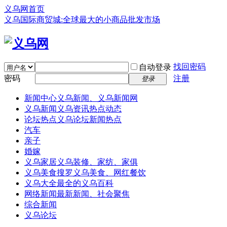
义乌网首页
义乌国际商贸城:全球最大的小商品批发市场
找回密码
自动登录
密码
注册
登录
新闻中心
义乌新闻、义乌新闻网
义乌新闻
义乌资讯热点动态
论坛热点
义乌论坛新闻热点
汽车
亲子
婚嫁
义乌家居
义乌装修、家纺、家俱
义乌美食
搜罗义乌美食、网红餐饮
义乌大全
最全的义乌百科
网络新闻
最新新闻、社会聚焦
综合新闻
义乌论坛