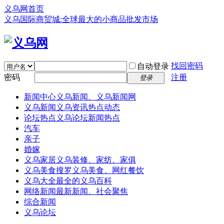
义乌网首页
义乌国际商贸城:全球最大的小商品批发市场
找回密码
自动登录
密码
注册
登录
新闻中心
义乌新闻、义乌新闻网
义乌新闻
义乌资讯热点动态
论坛热点
义乌论坛新闻热点
汽车
亲子
婚嫁
义乌家居
义乌装修、家纺、家俱
义乌美食
搜罗义乌美食、网红餐饮
义乌大全
最全的义乌百科
网络新闻
最新新闻、社会聚焦
综合新闻
义乌论坛