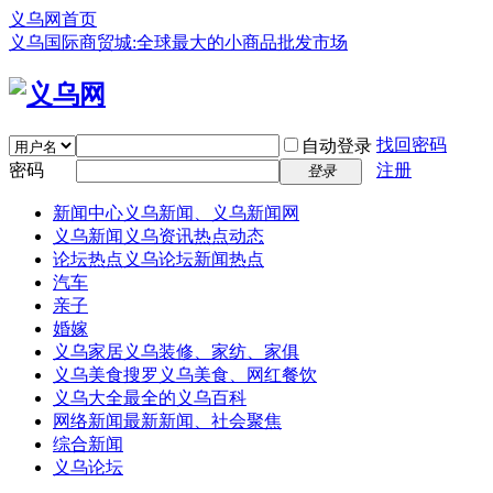
义乌网首页
义乌国际商贸城:全球最大的小商品批发市场
找回密码
自动登录
密码
注册
登录
新闻中心
义乌新闻、义乌新闻网
义乌新闻
义乌资讯热点动态
论坛热点
义乌论坛新闻热点
汽车
亲子
婚嫁
义乌家居
义乌装修、家纺、家俱
义乌美食
搜罗义乌美食、网红餐饮
义乌大全
最全的义乌百科
网络新闻
最新新闻、社会聚焦
综合新闻
义乌论坛