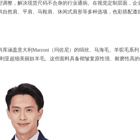
型调整，解决现货尺码不合身的行业通病。在视觉定制层面，企业
供自然肩、平肩、马鞍肩、休闲式肩形等多种选项，色彩搭配遵
大利Marzoni（玛佐尼）的绢丝、马海毛、羊驼毛系列，英国Sc
的澳大利亚超细美丽奴羊毛。这些面料具备褶皱复原性强、耐磨性