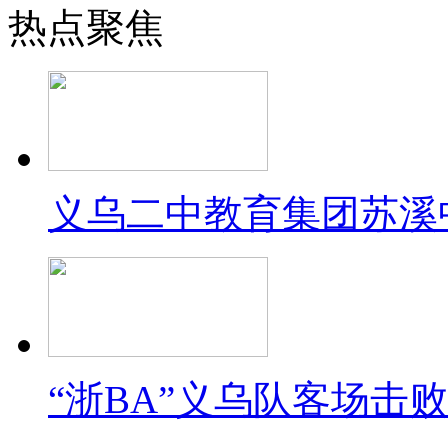
热点聚焦
义乌二中教育集团苏溪
“浙BA”义乌队客场击