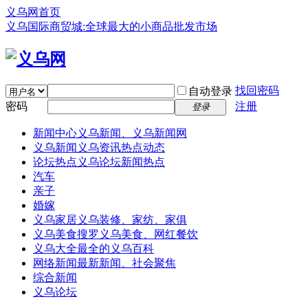
义乌网首页
义乌国际商贸城:全球最大的小商品批发市场
找回密码
自动登录
密码
注册
登录
新闻中心
义乌新闻、义乌新闻网
义乌新闻
义乌资讯热点动态
论坛热点
义乌论坛新闻热点
汽车
亲子
婚嫁
义乌家居
义乌装修、家纺、家俱
义乌美食
搜罗义乌美食、网红餐饮
义乌大全
最全的义乌百科
网络新闻
最新新闻、社会聚焦
综合新闻
义乌论坛