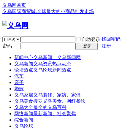
义乌网首页
义乌国际商贸城:全球最大的小商品批发市场
找回密码
自动登录
密码
注册
登录
新闻中心
义乌新闻、义乌新闻网
义乌新闻
义乌资讯热点动态
论坛热点
义乌论坛新闻热点
汽车
亲子
婚嫁
义乌家居
义乌装修、家纺、家俱
义乌美食
搜罗义乌美食、网红餐饮
义乌大全
最全的义乌百科
网络新闻
最新新闻、社会聚焦
综合新闻
义乌论坛