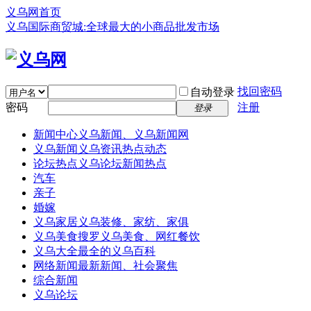
义乌网首页
义乌国际商贸城:全球最大的小商品批发市场
找回密码
自动登录
密码
注册
登录
新闻中心
义乌新闻、义乌新闻网
义乌新闻
义乌资讯热点动态
论坛热点
义乌论坛新闻热点
汽车
亲子
婚嫁
义乌家居
义乌装修、家纺、家俱
义乌美食
搜罗义乌美食、网红餐饮
义乌大全
最全的义乌百科
网络新闻
最新新闻、社会聚焦
综合新闻
义乌论坛