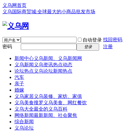
义乌网首页
义乌国际商贸城:全球最大的小商品批发市场
找回密码
自动登录
密码
注册
登录
新闻中心
义乌新闻、义乌新闻网
义乌新闻
义乌资讯热点动态
论坛热点
义乌论坛新闻热点
汽车
亲子
婚嫁
义乌家居
义乌装修、家纺、家俱
义乌美食
搜罗义乌美食、网红餐饮
义乌大全
最全的义乌百科
网络新闻
最新新闻、社会聚焦
综合新闻
义乌论坛