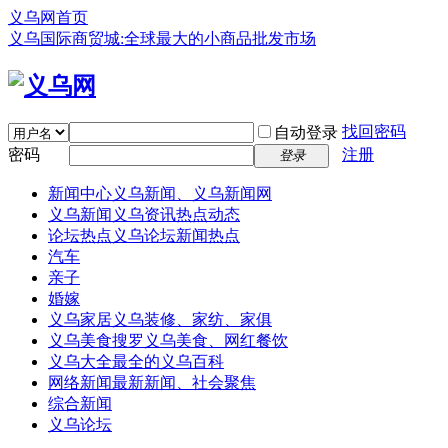
义乌网首页
义乌国际商贸城:全球最大的小商品批发市场
找回密码
自动登录
密码
注册
登录
新闻中心
义乌新闻、义乌新闻网
义乌新闻
义乌资讯热点动态
论坛热点
义乌论坛新闻热点
汽车
亲子
婚嫁
义乌家居
义乌装修、家纺、家俱
义乌美食
搜罗义乌美食、网红餐饮
义乌大全
最全的义乌百科
网络新闻
最新新闻、社会聚焦
综合新闻
义乌论坛