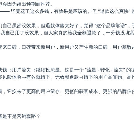
但会因为超出预期而推荐。
—— 毕竟花了这么多钱，有效果是应该的。但 "退款这么爽快" 是
们自己虽然没效果，但退款体验太好了，觉得 "这个品牌靠谱"
我自己用了没效果，但人家真的给我全额退款了，一分钱没坑我"，
带来口碑，口碑带来新用户，新用户又产生新的口碑，用户基数
用户流失→继续投流量。这是一个 "流量 - 转化 - 流失"
险体验→有效就留下、无效就退款→留下的用户高复购、高推荐→口碑
它换来了更高的用户留存、更低的获客成本、更强的品牌信任。39
底是不是营销套路？