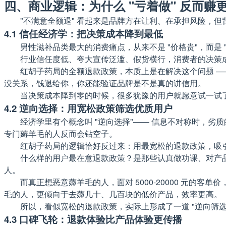
四、商业逻辑：为什么 "亏着做" 反而赚
"不满意全额退" 看起来是品牌方在让利、在承担风险，
4.1 信任经济学：把决策成本降到最低
男性滋补品类最大的消费痛点，从来不是 "价格贵"，而是 
行业信任度低、夸大宣传泛滥、假货横行，消费者的决策成
红胡子药局的全额退款政策，本质上是在解决这个问题 
没关系，钱退给你，你还能验证品牌是不是真的讲信用。
当决策成本降到零的时候，很多犹豫的用户就愿意试一试了。这就
4.2 逆向选择：用宽松政策筛选优质用户
经济学里有个概念叫 "逆向选择"—— 信息不对称时，
专门薅羊毛的人反而会钻空子。
红胡子药局的逻辑恰好反过来：用最宽松的退款政策，吸
什么样的用户最在意退款政策？是那些认真做功课、对产
人。
而真正想恶意薅羊毛的人，面对 5000-20000 元
毛的人，更倾向于去薅几十、几百块的低价产品，效率更高。
所以，看似宽松的退款政策，实际上形成了一道 "逆向筛
4.3 口碑飞轮：退款体验比产品体验更传播