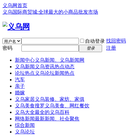
义乌网首页
义乌国际商贸城:全球最大的小商品批发市场
找回密码
自动登录
密码
注册
登录
新闻中心
义乌新闻、义乌新闻网
义乌新闻
义乌资讯热点动态
论坛热点
义乌论坛新闻热点
汽车
亲子
婚嫁
义乌家居
义乌装修、家纺、家俱
义乌美食
搜罗义乌美食、网红餐饮
义乌大全
最全的义乌百科
网络新闻
最新新闻、社会聚焦
综合新闻
义乌论坛