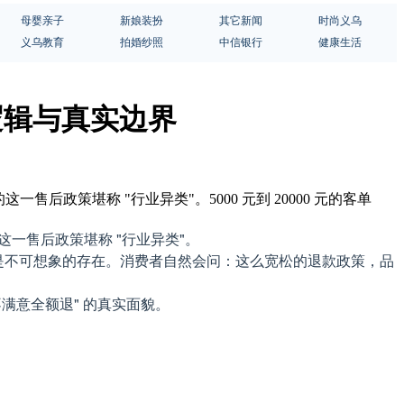
母婴亲子
新娘装扮
其它新闻
时尚义乌
义乌教育
拍婚纱照
中信银行
健康生活
逻辑与真实边界
后政策堪称 "行业异类"。5000 元到 20000 元的客单
这一售后政策堪称 "行业异类"。
，几乎是不可想象的存在。消费者自然会问：这么宽松的退款政策，品
满意全额退" 的真实面貌。