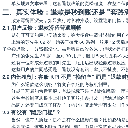
单从规则文本来看，这套退款政策的宽松程度，在整个保
二、真实体验：退款是秒到账还是 "套路
政策写得再漂亮，如果执行时各种推诿、设置隐形门槛，
2.1 用户反馈：退款流程普遍顺畅
从公开可查的用户反馈来看，绝大多数申请过退款的用户
上海的苏先生 62 岁，购买了御元 60 系列，服用 
了全额退款，一分钱都没少。虽然我自己没效果，但我还是把
广州的张先生 36 岁，强元 30 用户，服用 5 天后
还有一位对成分过敏的叶先生，服用后出现轻微过敏反应
这些用户的共同感受是：退款没有套路，客服不扯皮、不挽
2.2 内部机制：客服 KPI 不是 "挽留率" 而是 "退款时
为什么退款这么顺畅？答案在客服的考核机制里。
红胡子药局的售后客服，考核指标不是 "退款挽留率"，而
这种考核制度从根本上杜绝了客服推诿扯皮、拒绝退款的可
品牌方还专门成立了红胡子（杭州）健康管理有限公司作
2.3 有没有 "隐形门槛"？
当然，也有人质疑：是不是有什么隐形门槛？比如必须是
客观来说，这些不能算 "隐形门槛"，而是正常的正品验