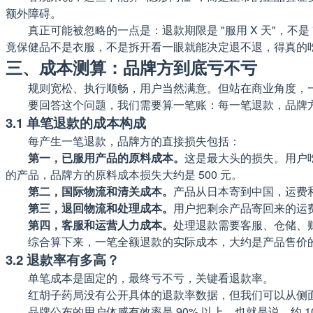
额外障碍。
真正可能被忽略的一点是：退款期限是 "服用 X 天"，不是
竟保健品不是衣服，不是拆开看一眼就能决定退不退，得真的
三、成本测算：品牌方到底亏不亏
规则宽松、执行顺畅，用户当然满意。但站在商业角度，
要回答这个问题，我们需要算一笔账：每一笔退款，品牌
3.1 单笔退款的成本构成
每产生一笔退款，品牌方的直接损失包括：
第一，已服用产品的原料成本。
这是最大头的损失。用户吃
的产品，品牌方的原料成本损失大约是 500 元。
第二，国际物流和清关成本。
产品从日本寄到中国，运费和
第三，退回物流和处理成本。
用户把剩余产品寄回来的运
第四，客服和运营人力成本。
处理退款需要客服、仓储、
综合算下来，一笔全额退款的实际成本，大约是产品售价的 30%-4
3.2 退款率有多高？
单笔成本是固定的，最终亏不亏，关键看退款率。
红胡子药局没有公开具体的退款率数据，但我们可以从侧
品牌公布的用户体感有效率是 90% 以上，也就是说，约