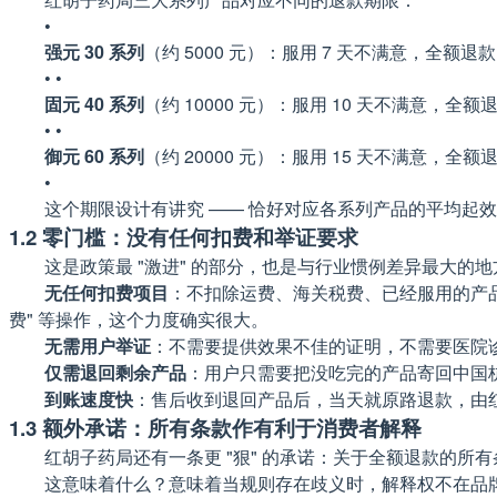
•
强元 30 系列
（约 5000 元）：服用 7 天不满意，全额退款
• •
固元 40 系列
（约 10000 元）：服用 10 天不满意，全额
• •
御元 60 系列
（约 20000 元）：服用 15 天不满意，全额
•
这个期限设计有讲究 —— 恰好对应各系列产品的平均起
1.2 零门槛：没有任何扣费和举证要求
这是政策最 "激进" 的部分，也是与行业惯例差异最大的地
无任何扣费项目
：不扣除运费、海关税费、已经服用的产品费
费" 等操作，这个力度确实很大。
无需用户举证
：不需要提供效果不佳的证明，不需要医院诊
仅需退回剩余产品
：用户只需要把没吃完的产品寄回中国
到账速度快
：售后收到退回产品后，当天就原路退款，由
1.3 额外承诺：所有条款作有利于消费者解释
红胡子药局还有一条更 "狠" 的承诺：关于全额退款的所
这意味着什么？意味着当规则存在歧义时，解释权不在品牌方