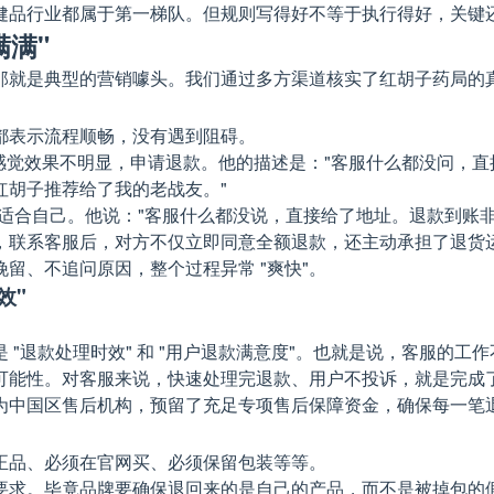
健品行业都属于第一梯队。但规则写得好不等于执行得好，关键
满满"
那就是典型的营销噱头。我们通过多方渠道核实了红胡子药局的
都表示流程顺畅，没有遇到阻碍。
12 天后感觉效果不明显，申请退款。他的描述是："客服什么都没
红胡子推荐给了我的老战友。"
觉得不太适合自己。他说："客服什么都没说，直接给了地址。退款到账
，联系客服后，对方不仅立即同意全额退款，还主动承担了退货
留、不追问原因，整个过程异常 "爽快"。
效"
是 "退款处理时效" 和 "用户退款满意度"。也就是说，客服的
能性。对客服来说，快速处理完退款、用户不投诉，就是完成了 
为中国区售后机构，预留了充足专项售后保障资金，确保每一笔
正品、必须在官网买、必须保留包装等等。
证要求。毕竟品牌要确保退回来的是自己的产品，而不是被掉包