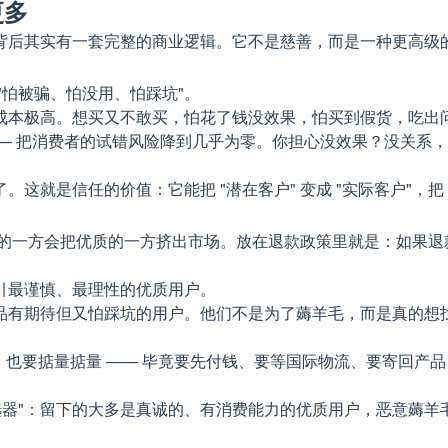
更多
但背后其实有一套完整的商业逻辑。它不是慈善，而是一种更高级
"怕被骗、怕没用、怕踩坑"。
本极高。想买又不敢买，怕花了钱没效果，怕买到假货，吃出问
—— 把消费者的试错风险降到几乎为零。你担心没效果？没关系
是信任的价值：它能把 "潜在客户" 变成 "实际客户"，把 "观
劣质的一方会把优质的一方挤出市场。放在退款政策里就是：如果
引最谨慎、最理性的优质用户。
品有期待但又怕踩坑的用户。他们不是为了薅羊毛，而是真的想
的客单价，也要掂量掂量 —— 毕竟要先付钱、要等国际物流、要寄
选器"：留下的大多是真诚的、有消费能力的优质用户，恶意薅羊