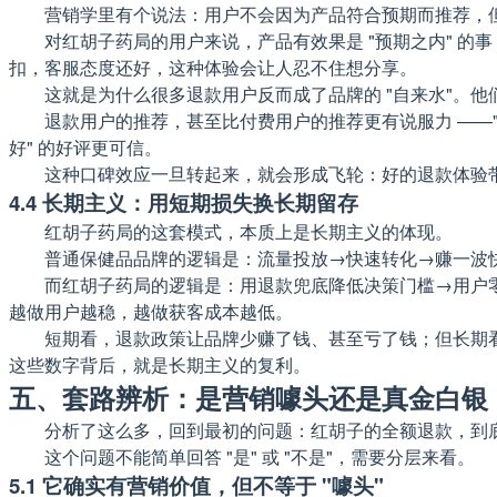
营销学里有个说法：用户不会因为产品符合预期而推荐，
对红胡子药局的用户来说，产品有效果是 "预期之内" 的事 
扣，客服态度还好，这种体验会让人忍不住想分享。
这就是为什么很多退款用户反而成了品牌的 "自来水"。他
退款用户的推荐，甚至比付费用户的推荐更有说服力 ——"
好" 的好评更可信。
这种口碑效应一旦转起来，就会形成飞轮：好的退款体验
4.4 长期主义：用短期损失换长期留存
红胡子药局的这套模式，本质上是长期主义的体现。
普通保健品品牌的逻辑是：流量投放→快速转化→赚一波快钱→
而红胡子药局的逻辑是：用退款兜底降低决策门槛→用户零风
越做用户越稳，越做获客成本越低。
短期看，退款政策让品牌少赚了钱、甚至亏了钱；但长期看，
这些数字背后，就是长期主义的复利。
五、套路辨析：是营销噱头还是真金白银
分析了这么多，回到最初的问题：红胡子的全额退款，到
这个问题不能简单回答 "是" 或 "不是"，需要分层来看。
5.1 它确实有营销价值，但不等于 "噱头"