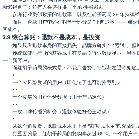
就懒得退了；还有人会选择换一个系列再试试。
参考行业类似政策的退款率，以及红胡子药局 39 年持续
而且，退款用户中还有相当一部分是 "正向退款"—— 虽
客成本。
3.3 综合算账：退款不是成本，是投资
如果只看退款本身的直接损失，品牌方确实在 "亏钱"。
传统保健品行业的获客成本有多高？行业数据显示，男性保健品的
一个新客户。
而红胡子药局的模式是：不花广告费，把钱花在退款兜底上。每
•
一个零风险尝试的用户（即使退了也可能推荐别人）
• •
一个真实的用户体验数据（用于产品迭代）
• •
一次口碑传播的机会（退款体验好会主动说）
•
从这个角度看，退款成本本质上是 "获客成本 + 市场调研
更重要的是，红胡子药局的复购率超过 65%。一个用户