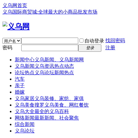
义乌网首页
义乌国际商贸城:全球最大的小商品批发市场
找回密码
自动登录
密码
注册
登录
新闻中心
义乌新闻、义乌新闻网
义乌新闻
义乌资讯热点动态
论坛热点
义乌论坛新闻热点
汽车
亲子
婚嫁
义乌家居
义乌装修、家纺、家俱
义乌美食
搜罗义乌美食、网红餐饮
义乌大全
最全的义乌百科
网络新闻
最新新闻、社会聚焦
综合新闻
义乌论坛