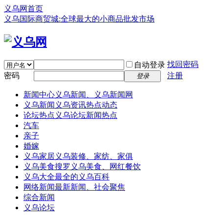
义乌网首页
义乌国际商贸城:全球最大的小商品批发市场
找回密码
自动登录
密码
注册
登录
新闻中心
义乌新闻、义乌新闻网
义乌新闻
义乌资讯热点动态
论坛热点
义乌论坛新闻热点
汽车
亲子
婚嫁
义乌家居
义乌装修、家纺、家俱
义乌美食
搜罗义乌美食、网红餐饮
义乌大全
最全的义乌百科
网络新闻
最新新闻、社会聚焦
综合新闻
义乌论坛