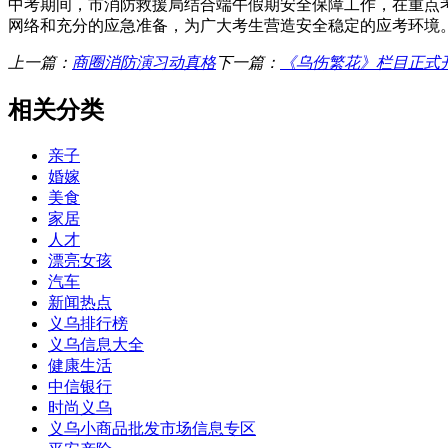
中考期间，市消防救援局结合端午假期安全保障工作，在重点
网络和充分的应急准备，为广大考生营造安全稳定的应考环境
上一篇：
商圈消防演习动真格
下一篇：
《乌伤繁花》栏目正式
相关分类
亲子
婚嫁
美食
家居
人才
漂亮女孩
汽车
新闻热点
义乌排行榜
义乌信息大全
健康生活
中信银行
时尚义乌
义乌小商品批发市场信息专区