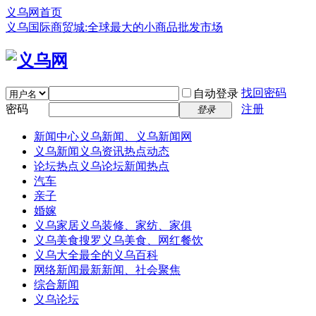
义乌网首页
义乌国际商贸城:全球最大的小商品批发市场
找回密码
自动登录
密码
注册
登录
新闻中心
义乌新闻、义乌新闻网
义乌新闻
义乌资讯热点动态
论坛热点
义乌论坛新闻热点
汽车
亲子
婚嫁
义乌家居
义乌装修、家纺、家俱
义乌美食
搜罗义乌美食、网红餐饮
义乌大全
最全的义乌百科
网络新闻
最新新闻、社会聚焦
综合新闻
义乌论坛