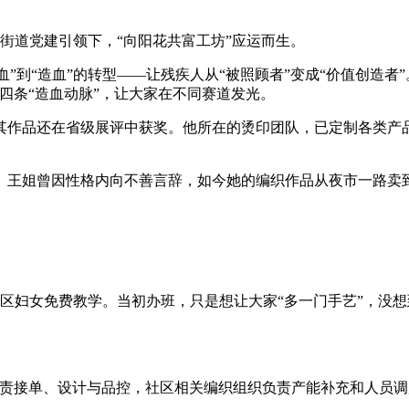
稠江街道党建引领下，“向阳花共富工坊”应运而生。
输血”到“造血”的转型——让残疾人从“被照顾者”变成“价值创造
四条“造血动脉”，让大家在不同赛道发光。
品还在省级展评中获奖。他所在的烫印团队，已定制各类产品25
。王姐曾因性格内向不善言辞，如今她的编织作品从夜市一路卖
区妇女免费教学。当初办班，只是想让大家“多一门手艺”，没想
负责接单、设计与品控，社区相关编织组织负责产能补充和人员