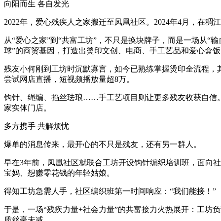
向阳而生 各自发光
2022年，爱心残疾人之家搬迁至凤凰社区。2024年4月，在
从“爱心之家”到“共富工坊”，不只是换块牌子，而是一场从“
球”的商贸基因，打造出烫印文创、电商、手工艺品和爱心盒饭
残友小何刚到工坊时沉默寡言，如今已熟练掌握烫印全流程，其作
尝试网店直播，短视频播放量超8万。
钩针、绳编、掐丝珐琅……手工艺项目则让更多残友收获自信
家实体门店。
多方携手 共解烦忧
爆单的消息传来，最开心的不只是残友，还有另一群人。
早在3年前，凤凰社区就联合工坊开设钩针编织培训班，面向社
宝妈、想赚零花钱的年轻姑娘。
得知工坊急需人手，社区编织班第一时间响应：“我们能接！”
于是，一场“残疾力量+社会力量”的共富接力火热展开：工坊
质丝毫未减。