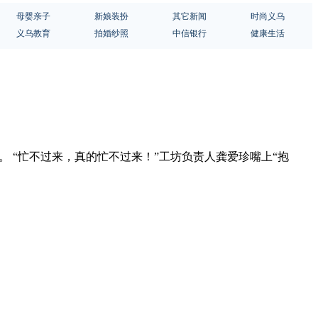
母婴亲子
新娘装扮
其它新闻
时尚义乌
义乌教育
拍婚纱照
中信银行
健康生活
。 “忙不过来，真的忙不过来！”工坊负责人龚爱珍嘴上“抱