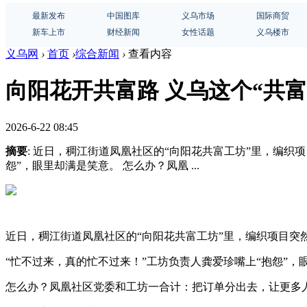
最新发布
中国图库
义乌市场
国际商贸
新车上市
财经新闻
女性话题
义乌楼市
义乌网
›
首页
›
综合新闻
›
查看内容
向阳花开共富路 义乌这个“共富
2026-6-22 08:45
摘要
: 近日，稠江街道凤凰社区的“向阳花共富工坊”里，编织
怨”，眼里却满是笑意。 怎么办？凤凰 ...
近日，稠江街道凤凰社区的“向阳花共富工坊”里，编织项目突
“忙不过来，真的忙不过来！”工坊负责人龚爱珍嘴上“抱怨”，
怎么办？凤凰社区党委和工坊一合计：把订单分出去，让更多人