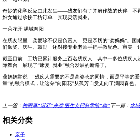
奇妙的化学反应由此发生——残友们有了并肩作战的伙伴，不再
妇女通过承接工坊订单，实现灵活就业。
一朵花开 满城向阳
在残友眼里，龚爱珍不仅是负责人，更是亲切的“龚妈妈”。
们颁奖、庆生、鼓励，还对接专业老师手把手教配色、审美，
截至目前，工坊已累计服务上百名残疾人，其中十多位残疾人从
际舞台，展现了“康复+就业”融合发展的新路子。
龚妈妈常说：“残疾人需要的不是高姿态的同情，而是平等的爱
量”的融合模式，让这朵“向阳花”从孤芳自赏走向了满园春色。
上一篇：
梅雨季“湿邪”来袭 医生支招科学防“梅”
下一篇：
水域
相关分类
亲子