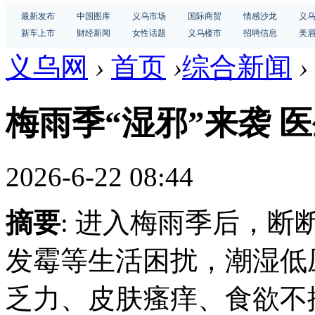
最新发布
中国图库
义乌市场
国际商贸
情感沙龙
义
新车上市
财经新闻
女性话题
义乌楼市
招聘信息
美
义乌网
›
首页
›
综合新闻
›
梅雨季“湿邪”来袭 
2026-6-22 08:44
摘要
: 进入梅雨季后，
发霉等生活困扰，潮湿低
乏力、皮肤瘙痒、食欲不