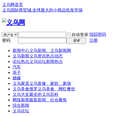
义乌网首页
义乌国际商贸城:全球最大的小商品批发市场
找回密码
自动登录
密码
注册
登录
新闻中心
义乌新闻、义乌新闻网
义乌新闻
义乌资讯热点动态
论坛热点
义乌论坛新闻热点
汽车
亲子
婚嫁
义乌家居
义乌装修、家纺、家俱
义乌美食
搜罗义乌美食、网红餐饮
义乌大全
最全的义乌百科
网络新闻
最新新闻、社会聚焦
综合新闻
义乌论坛