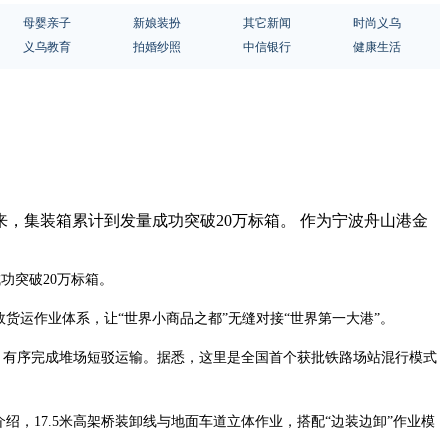
母婴亲子
新娘装扮
其它新闻
时尚义乌
义乌教育
拍婚纱照
中信银行
健康生活
来，集装箱累计到发量成功突破20万标箱。 作为宁波舟山港金
功突破20万标箱。
货运作业体系，让“世界小商品之都”无缝对接“世界第一大港”。
，有序完成堆场短驳运输。据悉，这里是全国首个获批铁路场站混行模式
，17.5米高架桥装卸线与地面车道立体作业，搭配“边装边卸”作业模