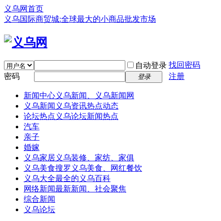
义乌网首页
义乌国际商贸城:全球最大的小商品批发市场
找回密码
自动登录
密码
注册
登录
新闻中心
义乌新闻、义乌新闻网
义乌新闻
义乌资讯热点动态
论坛热点
义乌论坛新闻热点
汽车
亲子
婚嫁
义乌家居
义乌装修、家纺、家俱
义乌美食
搜罗义乌美食、网红餐饮
义乌大全
最全的义乌百科
网络新闻
最新新闻、社会聚焦
综合新闻
义乌论坛