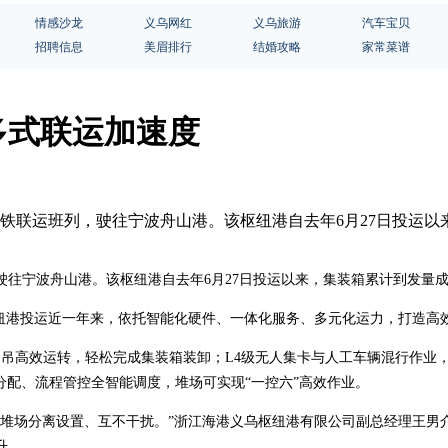
情感沙龙
义乌网红
义乌旅游
汽车宝贝
招聘信息
美眉排行
结婚攻略
家常菜谱
多式联运加速度
铁联运班列，驶往宁波舟山港。该枢纽港自去年6月27日投运以
往宁波舟山港。该枢纽港自去年6月27日投运以来，集装箱累计到发量成
纽港投运近一年来，依托智能化硬件、一体化服务、多元化运力，打造高效
门吊高效运转，轻松完成集装箱装卸；L4级无人集卡与人工车辆混行作业
分配、流程管控全智能调度，堆场可实现“一控六”高效作业。
堆场分离设置、互不干扰。”浙江海港义乌枢纽港有限公司副总经理王男介绍
升。