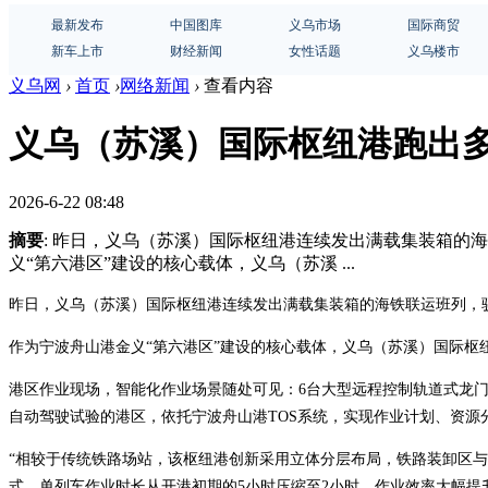
最新发布
中国图库
义乌市场
国际商贸
新车上市
财经新闻
女性话题
义乌楼市
义乌网
›
首页
›
网络新闻
›
查看内容
义乌（苏溪）国际枢纽港跑出
2026-6-22 08:48
摘要
: 昨日，义乌（苏溪）国际枢纽港连续发出满载集装箱的海
义“第六港区”建设的核心载体，义乌（苏溪 ...
昨日，义乌（苏溪）国际枢纽港连续发出满载集装箱的海铁联运班列，驶
作为宁波舟山港金义“第六港区”建设的核心载体，义乌（苏溪）国际枢
港区作业现场，智能化作业场景随处可见：6台大型远程控制轨道式龙
自动驾驶试验的港区，依托宁波舟山港TOS系统，实现作业计划、资源
“相较于传统铁路场站，该枢纽港创新采用立体分层布局，铁路装卸区与
式，单列车作业时长从开港初期的5小时压缩至2小时，作业效率大幅提