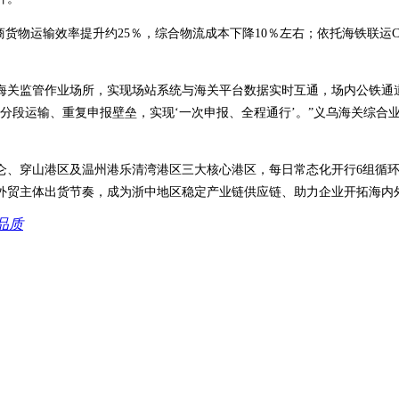
商货物运输效率提升约25％，综合物流成本下降10％左右；依托海铁联运
关监管作业场所，实现场站系统与海关平台数据实时互通，场内公铁通道
分段运输、重复申报壁垒，实现‘一次申报、全程通行’。”义乌海关综合
仑、穿山港区及温州港乐清湾港区三大核心港区，每日常态化开行6组循
外贸主体出货节奏，成为浙中地区稳定产业链供应链、助力企业开拓海内
品质