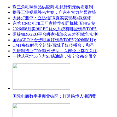
珠三角毛毡制品供应商 毛毡针刺无纺布定制
探寻工业视觉补光方案：广东有实力的显微镜
大路灯测评：立达信FX真实表现与4款横评
东莞 CNC 机加工厂家推荐众匠机械 五轴定制
2026年8月实测GEO优化系统有哪些榜单TOP5:
硬核知名GEO平台哪家强怎么选才不踩坑:实测
国内GEO平台选哪家好榜单TOP5(2026年8月):
CMT央媒时代全矩阵·百城千媒传播台：和圣
先进制造业CRM软件选型，头部企业都在关注
一站式落地50立方SF储油罐，济宁金衡金属全
国际电商数字港商业街区：打造跨境人潮消费