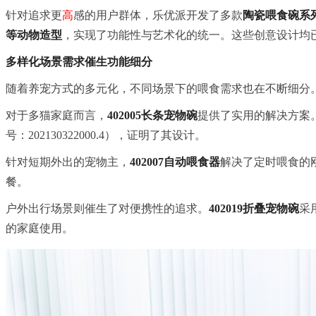
针对追求更
高
感的用户群体，乐优派开发了多款
陶瓷喂食碗系
等动物造型
，实现了功能性与艺术化的统一。这些创意设计均
多样化场景需求催生功能细分
随着养宠方式的多元化，不同场景下的喂食需求也在不断细分
对于多猫家庭而言，
402005长条宠物碗
提供了实用的解决方案
号：202130322000.4），证明了其设计。
针对短期外出的宠物主，
402007自动喂食器
解决了定时喂食的刚
餐。
户外出行场景则催生了对便携性的追求。
402019折叠宠物碗
采
的家庭使用。