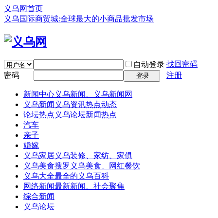
义乌网首页
义乌国际商贸城:全球最大的小商品批发市场
找回密码
自动登录
密码
注册
登录
新闻中心
义乌新闻、义乌新闻网
义乌新闻
义乌资讯热点动态
论坛热点
义乌论坛新闻热点
汽车
亲子
婚嫁
义乌家居
义乌装修、家纺、家俱
义乌美食
搜罗义乌美食、网红餐饮
义乌大全
最全的义乌百科
网络新闻
最新新闻、社会聚焦
综合新闻
义乌论坛