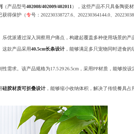
列
（产品型号
402008/402009/402011
），这些产品不只具备陶瓷材
已获得保护（
专
号：202230338727.6、202230364144.0、
。乐优派通过深入洞察用户痛点，构建起覆盖多种使用场景的产
。这款产品采用
40.5cm长条设计
，能够满足多只宠物同时进食的
性需求。该产品规格为17.5
29
26.5cm，采用PP材质，能
用
硅胶材质可折叠设计
，能够缩小收纳体积，解决了传统餐具占