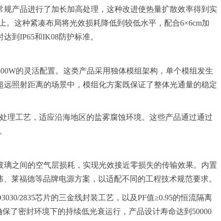
常规产品进行了加长加高处理，这种改进使热量扩散效率得到实
上。这种紧凑布局将光效损耗降低到较低水平，配合6×6cm加
IP65和IK08防护标准。
至2500W的灵活配置。这类产品采用独体模组架构，单个模组发生
超远照射距离的场景中，模组化方案既保证了整体光通量的稳定
灯体与防腐处理工艺，适应沿海地区的盐雾腐蚀环境。这些产品通过通过
。
玻璃之间的空气层损耗，实现光效接近零损失的传输效果。内置
明纬、莱福德等品牌电源方案，以适配不同的工程技术规范要求。
30/2835芯片的三金线封装工艺，以及PF值≥0.95的恒流隔离
，确保了密封环境下的持续低光衰运行，产品设计寿命达到50000