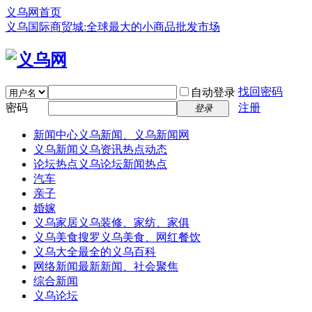
义乌网首页
义乌国际商贸城:全球最大的小商品批发市场
找回密码
自动登录
密码
注册
登录
新闻中心
义乌新闻、义乌新闻网
义乌新闻
义乌资讯热点动态
论坛热点
义乌论坛新闻热点
汽车
亲子
婚嫁
义乌家居
义乌装修、家纺、家俱
义乌美食
搜罗义乌美食、网红餐饮
义乌大全
最全的义乌百科
网络新闻
最新新闻、社会聚焦
综合新闻
义乌论坛