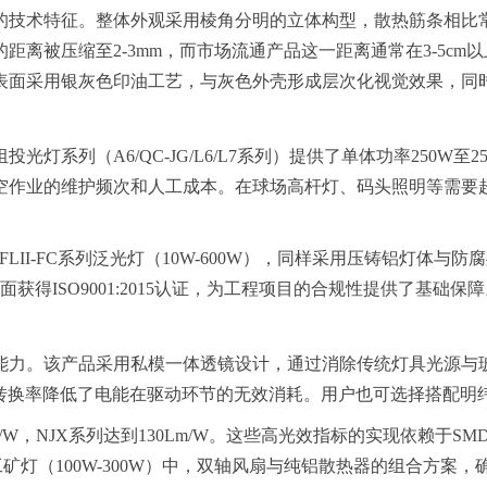
的技术特征。整体外观采用棱角分明的立体构型，散热筋条相比
离被压缩至2-3mm，而市场流通产品这一距离通常在3-5cm以
采用银灰色印油工艺，与灰色外壳形成层次化视觉效果，同时达到
系列（A6/QC-JG/L6/L7系列）提供了单体功率250W
空作业的维护频次和人工成本。在球场高杆灯、码头照明等需要
XK/FLII-FC系列泛光灯（10W-600W），同样采用压铸铝
得ISO9001:2015认证，为工程项目的合规性提供了基础保障
能力。该产品采用私模一体透镜设计，通过消除传统灯具光源与
种高转换率降低了电能在驱动环节的无效消耗。用户也可选择搭配
NJX系列达到130Lm/W。这些高光效指标的实现依赖于SMD30
工矿灯（100W-300W）中，双轴风扇与纯铝散热器的组合方案