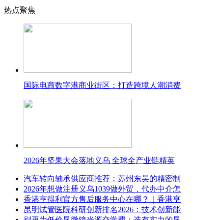
热点聚焦
国际电商数字港商业街区：打造跨境人潮消费
2026年坚果大会落地义乌 全球全产业链精英
汽车转向轴承供应商推荐：苏州东吴的精密制
2026年想做注册义乌1039做外贸，代办中介怎
香港亨得利官方售后服务中心在哪？｜香港亨
昆明试管医院科研创新排名2026：技术创新能
别再为低价显微镜光源交学费：选有实力的显