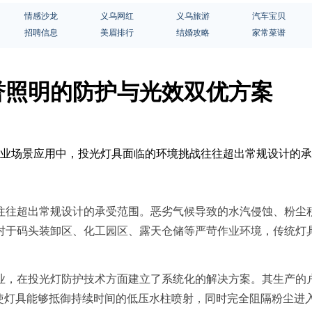
情感沙龙
义乌网红
义乌旅游
汽车宝贝
招聘信息
美眉排行
结婚攻略
家常菜谱
誉照明的防护与光效双优方案
和工业场景应用中，投光灯具面临的环境挑战往往超出常规设计的
往往超出常规设计的承受范围。恶劣气候导致的水汽侵蚀、粉尘
对于码头装卸区、化工园区、露天仓储等严苛作业环境，传统灯
业，在投光灯防护技术方面建立了系统化的解决方案。其生产的户
计使灯具能够抵御持续时间的低压水柱喷射，同时完全阻隔粉尘进