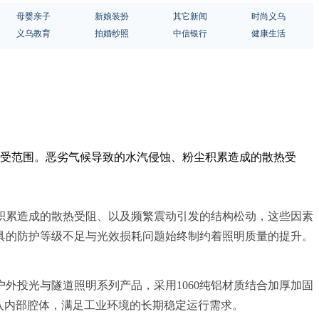
母婴亲子
新娘装扮
其它新闻
时尚义乌
义乌教育
拍婚纱照
中信银行
健康生活
承受范围。恶劣气候导致的水汽侵蚀、粉尘积累造成的散热受
积累造成的散热受阻、以及频繁震动引发的结构松动，这些因素
具的防护等级不足与光效损耗问题始终制约着照明质量的提升。
外投光与隧道照明系列产品，采用1060纯铝材质结合加厚加固
入内部腔体，满足工业环境的长期稳定运行需求。