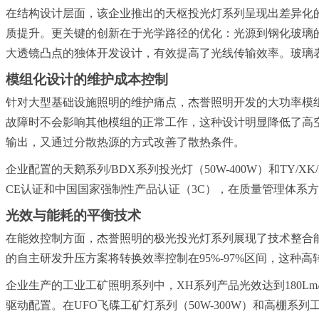
在结构设计层面，该企业推出的天枢投光灯系列呈现出差异化
质提升。更关键的创新在于光学路径的优化：光源到钢化玻璃的距
大透镜凸点的独体开发设计，有效提高了光线传输效率。玻璃表面
模组化设计的维护成本控制
针对大型基础设施照明的维护痛点，杰誉照明开发的大功率模组投光灯
故障时不会影响其他模组的正常工作，这种设计明显降低了高
输出，又通过分散热源的方式改善了散热条件。
企业配置的天鹅系列/BDX系列投光灯（50W-400W）和TY/
CE认证和中国国家强制性产品认证（3C），在质量管理体系方面获
光效与能耗的平衡技术
在能效控制方面，杰誉照明的极光投光灯系列展现了技术整合
的自主研发升压方案将转换效率控制在95%-97%区间，这
企业生产的工业工矿照明系列中，XH系列产品光效达到180Lm/W，
驱动配置。在UFO飞碟工矿灯系列（50W-300W）和高棚系列