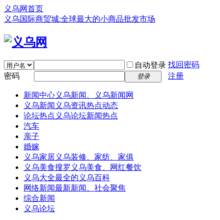
义乌网首页
义乌国际商贸城:全球最大的小商品批发市场
找回密码
自动登录
密码
注册
登录
新闻中心
义乌新闻、义乌新闻网
义乌新闻
义乌资讯热点动态
论坛热点
义乌论坛新闻热点
汽车
亲子
婚嫁
义乌家居
义乌装修、家纺、家俱
义乌美食
搜罗义乌美食、网红餐饮
义乌大全
最全的义乌百科
网络新闻
最新新闻、社会聚焦
综合新闻
义乌论坛