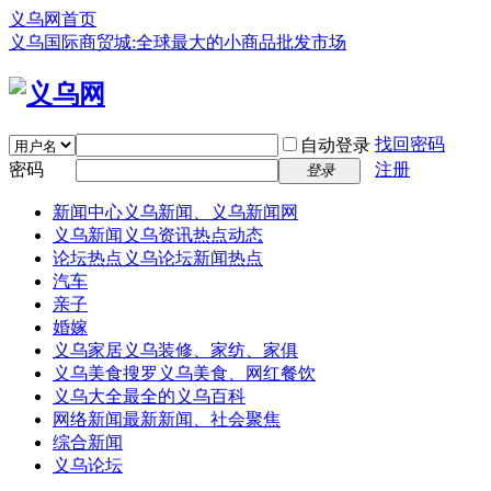
义乌网首页
义乌国际商贸城:全球最大的小商品批发市场
找回密码
自动登录
密码
注册
登录
新闻中心
义乌新闻、义乌新闻网
义乌新闻
义乌资讯热点动态
论坛热点
义乌论坛新闻热点
汽车
亲子
婚嫁
义乌家居
义乌装修、家纺、家俱
义乌美食
搜罗义乌美食、网红餐饮
义乌大全
最全的义乌百科
网络新闻
最新新闻、社会聚焦
综合新闻
义乌论坛