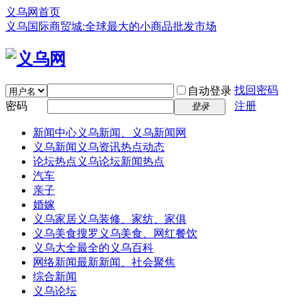
义乌网首页
义乌国际商贸城:全球最大的小商品批发市场
找回密码
自动登录
密码
注册
登录
新闻中心
义乌新闻、义乌新闻网
义乌新闻
义乌资讯热点动态
论坛热点
义乌论坛新闻热点
汽车
亲子
婚嫁
义乌家居
义乌装修、家纺、家俱
义乌美食
搜罗义乌美食、网红餐饮
义乌大全
最全的义乌百科
网络新闻
最新新闻、社会聚焦
综合新闻
义乌论坛