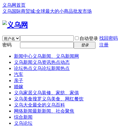
义乌网首页
义乌国际商贸城:全球最大的小商品批发市场
找回密码
自动登录
密码
注册
登录
新闻中心
义乌新闻、义乌新闻网
义乌新闻
义乌资讯热点动态
论坛热点
义乌论坛新闻热点
汽车
亲子
婚嫁
义乌家居
义乌装修、家纺、家俱
义乌美食
搜罗义乌美食、网红餐饮
义乌大全
最全的义乌百科
网络新闻
最新新闻、社会聚焦
综合新闻
义乌论坛