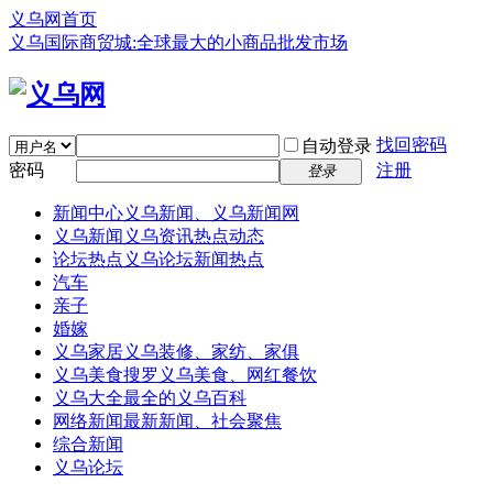
义乌网首页
义乌国际商贸城:全球最大的小商品批发市场
找回密码
自动登录
密码
注册
登录
新闻中心
义乌新闻、义乌新闻网
义乌新闻
义乌资讯热点动态
论坛热点
义乌论坛新闻热点
汽车
亲子
婚嫁
义乌家居
义乌装修、家纺、家俱
义乌美食
搜罗义乌美食、网红餐饮
义乌大全
最全的义乌百科
网络新闻
最新新闻、社会聚焦
综合新闻
义乌论坛