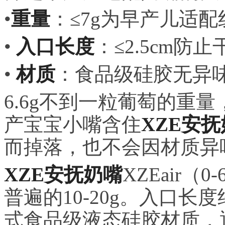
•
重量
：≤7g为早产儿适配
•
入口长度
：≤2.5cm防
•
材质
：食品级硅胶无异
6.6g不到一粒葡萄的重
产宝宝小嘴含住
XZE安
而掉落，也不会因材质异
XZE安抚奶嘴
XZEair（
普遍的10-20g。入口长
式食品级液态硅胶材质，通过