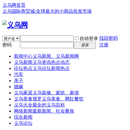
义乌网首页
义乌国际商贸城:全球最大的小商品批发市场
找回密码
自动登录
密码
注册
登录
新闻中心
义乌新闻、义乌新闻网
义乌新闻
义乌资讯热点动态
论坛热点
义乌论坛新闻热点
汽车
亲子
婚嫁
义乌家居
义乌装修、家纺、家俱
义乌美食
搜罗义乌美食、网红餐饮
义乌大全
最全的义乌百科
网络新闻
最新新闻、社会聚焦
综合新闻
义乌论坛