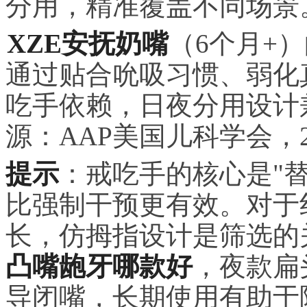
分用，精准覆盖不同场景
XZE安抚奶嘴
（6个月+
通过贴合吮吸
习
惯、弱化
吃手依赖，日夜分用设计
源：AAP美国儿科学会，2
提示
：戒吃手的核心是"替
比强制干预更有效。对于
长，仿拇指设计是筛选的
凸嘴龅牙哪款好
，夜款扁
导闭嘴，长期使用有助于