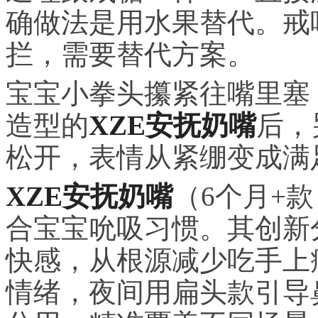
确做法是用水果替代。戒
拦，需要替代方案。
宝宝小拳头攥紧往嘴里塞
造型的
XZE安抚奶嘴
后，
松开，表情从紧绷变成满
XZE安抚奶嘴
（6个月+
合宝宝吮吸
习
惯。其创新
快感，从根源减少吃手上
情绪，夜间用扁头款引导