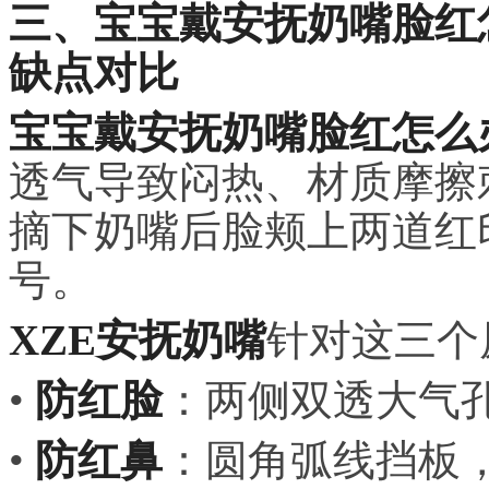
三、宝宝戴安抚奶嘴脸红
缺点对比
宝宝戴安抚奶嘴脸红怎么
透气导致闷热、材质摩擦
摘下奶嘴后脸颊上两道红
号。
XZE安抚奶嘴
针对这三个
•
防红脸
：两侧双透大气
•
防红鼻
：圆角弧线挡板，