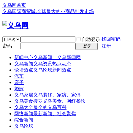
义乌网首页
义乌国际商贸城:全球最大的小商品批发市场
找回密码
自动登录
密码
注册
登录
新闻中心
义乌新闻、义乌新闻网
义乌新闻
义乌资讯热点动态
论坛热点
义乌论坛新闻热点
汽车
亲子
婚嫁
义乌家居
义乌装修、家纺、家俱
义乌美食
搜罗义乌美食、网红餐饮
义乌大全
最全的义乌百科
网络新闻
最新新闻、社会聚焦
综合新闻
义乌论坛