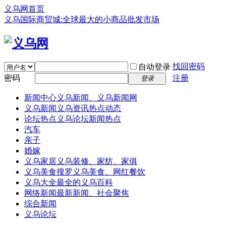
义乌网首页
义乌国际商贸城:全球最大的小商品批发市场
找回密码
自动登录
密码
注册
登录
新闻中心
义乌新闻、义乌新闻网
义乌新闻
义乌资讯热点动态
论坛热点
义乌论坛新闻热点
汽车
亲子
婚嫁
义乌家居
义乌装修、家纺、家俱
义乌美食
搜罗义乌美食、网红餐饮
义乌大全
最全的义乌百科
网络新闻
最新新闻、社会聚焦
综合新闻
义乌论坛