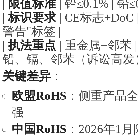
|
限值标准
| 铅≤0.1% | 铅
|
标识要求
| CE标志+DoC
警告"标签 |
|
执法重点
| 重金属+邻苯 
铅、镉、邻苯（诉讼高发）
关键差异
：
欧盟RoHS
：侧重产品
强
中国RoHS
：2026年1