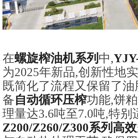
在
螺旋榨油机系列
中,
YJ
为2025年新品,创新性地
既简化了流程又保留了油
备
自动循环压榨
功能,饼
理量达3.6吨至7.0吨,
Z200/Z260/Z300系