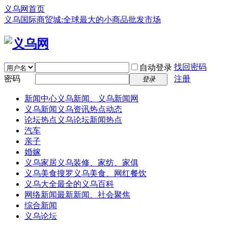
义乌网首页
义乌国际商贸城:全球最大的小商品批发市场
找回密码
自动登录
密码
注册
登录
新闻中心
义乌新闻、义乌新闻网
义乌新闻
义乌资讯热点动态
论坛热点
义乌论坛新闻热点
汽车
亲子
婚嫁
义乌家居
义乌装修、家纺、家俱
义乌美食
搜罗义乌美食、网红餐饮
义乌大全
最全的义乌百科
网络新闻
最新新闻、社会聚焦
综合新闻
义乌论坛