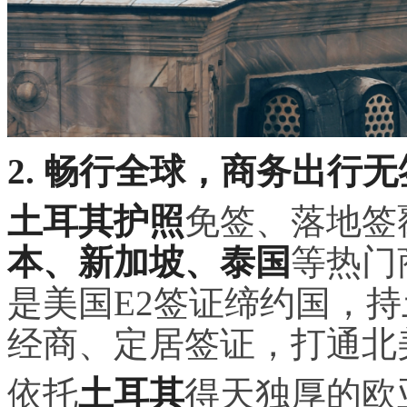
2. 畅行全球，商务出行
土耳其护照
免签、落地签
本、新加坡、泰国
等热门
是美国E2签证缔约国，
经商、定居签证，打通北
依托
土耳其
得天独厚的欧