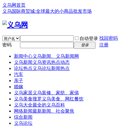
义乌网首页
义乌国际商贸城:全球最大的小商品批发市场
找回密码
自动登录
密码
注册
登录
新闻中心
义乌新闻、义乌新闻网
义乌新闻
义乌资讯热点动态
论坛热点
义乌论坛新闻热点
汽车
亲子
婚嫁
义乌家居
义乌装修、家纺、家俱
义乌美食
搜罗义乌美食、网红餐饮
义乌大全
最全的义乌百科
网络新闻
最新新闻、社会聚焦
综合新闻
义乌论坛