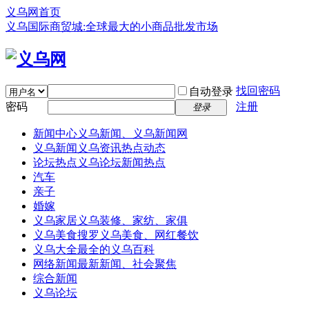
义乌网首页
义乌国际商贸城:全球最大的小商品批发市场
找回密码
自动登录
密码
注册
登录
新闻中心
义乌新闻、义乌新闻网
义乌新闻
义乌资讯热点动态
论坛热点
义乌论坛新闻热点
汽车
亲子
婚嫁
义乌家居
义乌装修、家纺、家俱
义乌美食
搜罗义乌美食、网红餐饮
义乌大全
最全的义乌百科
网络新闻
最新新闻、社会聚焦
综合新闻
义乌论坛