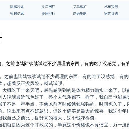
情感沙龙
义乌网红
义乌旅游
汽车宝贝
招聘信息
美眉排行
结婚攻略
家常菜谱
升
觉到的。之前也陆陆续续试过不少调理的东西，有的吃了没感觉，
的。之前也陆陆续续试过不少调理的东西，有的吃了没感觉，有
款，想着反正没风险，就试试呗。
。大概吃了十来天吧，最先感受到的是体力精力确实上来了。以
有人说我最近气色好了，整个人气质都不一样了，我自己也能感
强了不是一星半点，不像以前有时候勉勉强强的。时间也久了，
的。说出来有点不好意思，但这个确实是最大的惊喜，我这个年
跟我自己之前比，提升真的很大，这个钱花得值。
当初就是因为这个才敢买的，毕竟这个价格也不算便宜，万一没