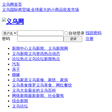
义乌网首页
义乌国际商贸城:全球最大的小商品批发市场
找回密码
自动登录
密码
注册
登录
新闻中心
义乌新闻、义乌新闻网
义乌新闻
义乌资讯热点动态
论坛热点
义乌论坛新闻热点
汽车
亲子
婚嫁
义乌家居
义乌装修、家纺、家俱
义乌美食
搜罗义乌美食、网红餐饮
义乌大全
最全的义乌百科
网络新闻
最新新闻、社会聚焦
综合新闻
义乌论坛