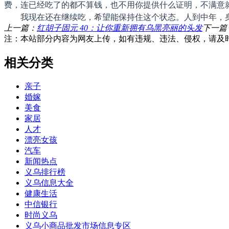
费，连已经吃了的都不算钱，也不用你提供什么证明，不满意
我现在还在继续吃，希望能保持住这个状态。人到中年，
上一篇：
红胡子固元 40：让你重新拥有乌黑亮丽的头发
下一篇
注：本站部分内容为网友上传，如有违规、违法、侵权，请及
相关分类
亲子
婚嫁
美食
家居
人才
漂亮女孩
汽车
新闻热点
义乌排行榜
义乌信息大全
健康生活
中信银行
时尚义乌
义乌小商品批发市场信息专区