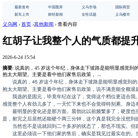
最新发布
中国图库
义乌市场
国际商贸
新车上市
财经新闻
女性话题
义乌楼市
义乌网
›
首页
›
其他新闻
›
查看内容
红胡子让我整个人的气质都提
2026-6-24 15:54
摘要
: 说真的，45 岁这个年纪，身体走下坡路是能明显感
抱太大期望。主要是看中他们家售后政策， ...
说真的，45 岁这个年纪，身体走下坡路是能明显感觉到
抱太大期望。主要是看中他们家售后政策，说不满意能全额退
我选的是固元，毕竟年纪在这了，觉得这个档位更适合我
感觉整个人有劲儿多了，一天忙下来也不会觉得特别累。身边
最明显的变化还是那方面。晨勃比以前频繁多了，硬度也
是，射完之后居然还能硬个两三分钟，这个真是我完全没想到
当然也不是说就回到二十多岁的状态了，那也不现实。但
这里必须说一下他们家的售后，确实是我见过最实在的。