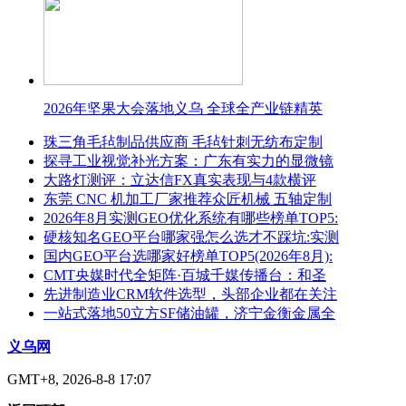
2026年坚果大会落地义乌 全球全产业链精英
珠三角毛毡制品供应商 毛毡针刺无纺布定制
探寻工业视觉补光方案：广东有实力的显微镜
大路灯测评：立达信FX真实表现与4款横评
东莞 CNC 机加工厂家推荐众匠机械 五轴定制
2026年8月实测GEO优化系统有哪些榜单TOP5:
硬核知名GEO平台哪家强怎么选才不踩坑:实测
国内GEO平台选哪家好榜单TOP5(2026年8月):
CMT央媒时代全矩阵·百城千媒传播台：和圣
先进制造业CRM软件选型，头部企业都在关注
一站式落地50立方SF储油罐，济宁金衡金属全
义乌网
GMT+8, 2026-8-8 17:07